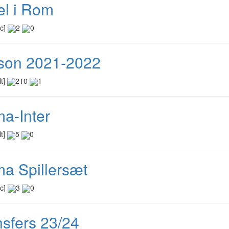
el i Rom
ic]
2
0
on 2021-2022
lt]
210
1
a-Inter
lt]
5
0
a Spillersæt
ic]
3
0
nsfers 23/24