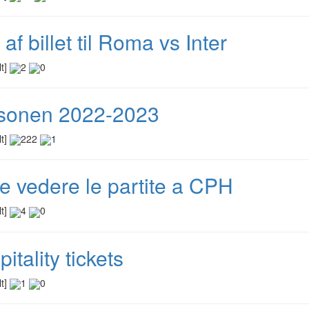
af billet til Roma vs Inter
lt]
2
0
onen 2022-2023
lt]
222
1
e vedere le partite a CPH
lt]
4
0
itality tickets
lt]
1
0