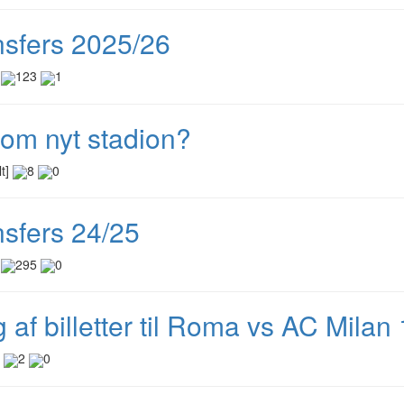
nsfers 2025/26
]
123
1
 om nyt stadion?
lt]
8
0
nsfers 24/25
]
295
0
 af billetter til Roma vs AC Milan
]
2
0