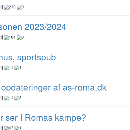
lt]
213
0
onen 2023/2024
lt]
104
0
hus, sportspub
lt]
11
1
t opdateringer af as-roma.dk
lt]
11
3
r ser I Romas kampe?
lt]
47
1