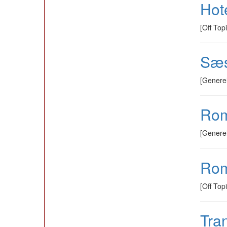
Hot
[Off Top
Sæs
[Genere
Rom
[Genere
Rom
[Off Top
Tra