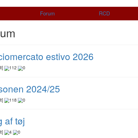
Forum
RCD
rum
ciomercato estivo 2026
lt]
112
0
onen 2024/25
lt]
118
0
 af tøj
lt]
4
0