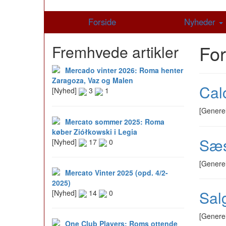
Forside
Nyheder
Fo
Fremhvede artikler
Mercado vinter 2026: Roma henter
Zaragoza, Vaz og Malen
Cal
[Nyhed]
3
1
[Genere
Mercato sommer 2025: Roma
køber Ziółkowski i Legia
Sæs
[Nyhed]
17
0
[Genere
Mercato Vinter 2025 (opd. 4/2-
2025)
Salg
[Nyhed]
14
0
[Genere
One Club Players: Roms ottende