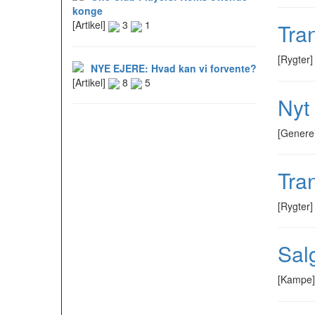
konge
[Artikel]
3
1
Tra
[Rygter
NYE EJERE: Hvad kan vi forvente?
[Artikel]
8
5
Nyt
[Genere
Tra
[Rygter
Salg
[Kampe