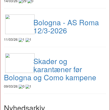
14/03/26
29
0
Bologna - AS Roma
12/3-2026
11/03/26
1
1
Skader og
karantæner før
Bologna og Como kampene
09/03/26
0
1
Nyhedsarkiv