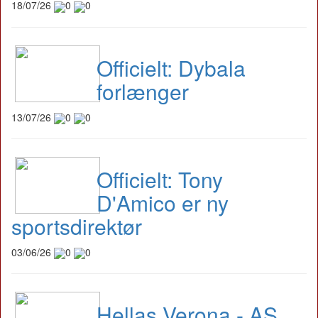
18/07/26
0
0
Officielt: Dybala
forlænger
13/07/26
0
0
Officielt: Tony
D'Amico er ny
sportsdirektør
03/06/26
0
0
Hellas Verona - AS