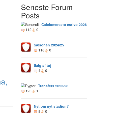
Seneste Forum
Posts
Calciomercato estivo 2026
112
0
Sæsonen 2024/25
118
0
Salg af tøj
4
0
na,
Transfers 2025/26
123
1
Nyt om nyt stadion?
8
0