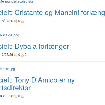
cielt: Cristante og Mancini forlæn
 18/07/26
0
0
cielt: Dybala forlænger
 13/07/26
0
0
cielt: Tony D'Amico er ny
tsdirektør
 03/06/26
0
0