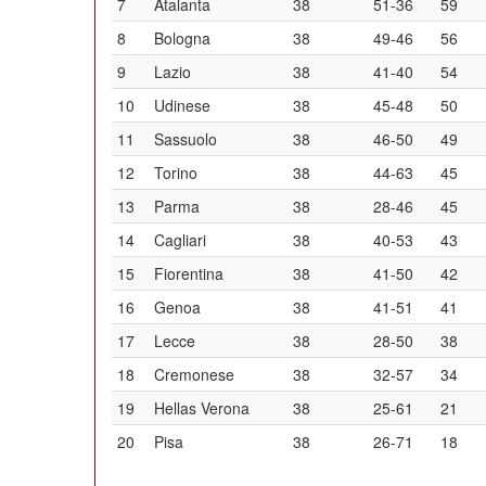
7
Atalanta
38
51-36
59
8
Bologna
38
49-46
56
9
Lazio
38
41-40
54
10
Udinese
38
45-48
50
11
Sassuolo
38
46-50
49
12
Torino
38
44-63
45
13
Parma
38
28-46
45
14
Cagliari
38
40-53
43
15
Fiorentina
38
41-50
42
16
Genoa
38
41-51
41
17
Lecce
38
28-50
38
18
Cremonese
38
32-57
34
19
Hellas Verona
38
25-61
21
20
Pisa
38
26-71
18