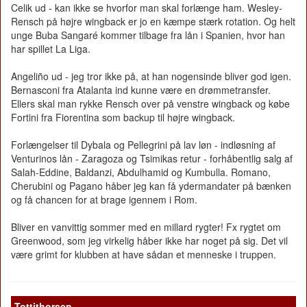
Celik ud - kan ikke se hvorfor man skal forlænge ham. Wesley-
Rensch på højre wingback er jo en kæmpe stærk rotation. Og helt
unge Buba Sangaré kommer tilbage fra lån i Spanien, hvor han
har spillet La Liga.
Angeliño ud - jeg tror ikke på, at han nogensinde bliver god igen.
Bernasconi fra Atalanta ind kunne være en drømmetransfer.
Ellers skal man rykke Rensch over på venstre wingback og købe
Fortini fra Fiorentina som backup til højre wingback.
Forlængelser til Dybala og Pellegrini på lav løn - indløsning af
Venturinos lån - Zaragoza og Tsimikas retur - forhåbentlig salg af
Salah-Eddine, Baldanzi, Abdulhamid og Kumbulla. Romano,
Cherubini og Pagano håber jeg kan få ydermandater på bænken
og få chancen for at brage igennem i Rom.
Bliver en vanvittig sommer med en millard rygter! Fx rygtet om
Greenwood, som jeg virkelig håber ikke har noget på sig. Det vil
være grimt for klubben at have sådan et menneske i truppen.
Tottithorsen