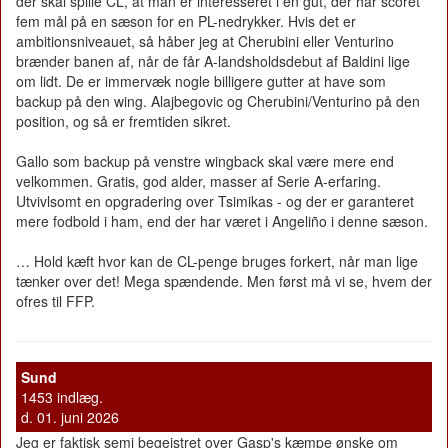
der skal spille CL, at man er interesseret i en gut, der har scoret
fem mål på en sæson for en PL-nedrykker. Hvis det er
ambitionsniveauet, så håber jeg at Cherubini eller Venturino
brænder banen af, når de får A-landsholdsdebut af Baldini lige
om lidt. De er immervæk nogle billigere gutter at have som
backup på den wing. Alajbegovic og Cherubini/Venturino på den
position, og så er fremtiden sikret.
Gallo som backup på venstre wingback skal være mere end
velkommen. Gratis, god alder, masser af Serie A-erfaring.
Utvivlsomt en opgradering over Tsimikas - og der er garanteret
mere fodbold i ham, end der har været i Angeliño i denne sæson.
… Hold kæft hvor kan de CL-penge bruges forkert, når man lige
tænker over det! Mega spændende. Men først må vi se, hvem der
ofres til FFP.
Sund
1453 indlæg.
d. 01. juni 2026
Jeg er faktisk semi begejstret over Gasp's kæmpe ønske om