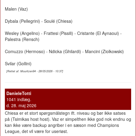
Malen (Vaz)
Dybala (Pellegrini) - Soulé (Chiesa)
Wesley (Angelino) - Frattesi (Pissili) - Cristante (El Aynaoui) -
Palestra (Rensch)
Comuzzo (Hermoso) - Ndicka (Ghilardi) - Mancini (Ziolkowski)
Svilar (Gollini)
[Rettet af: Mouritzen94 - 28/05/2026 - 10:37]
DanieleTotti
1041 indlæg.
d. 28. maj 2026
Chiesa er et stort spørgsmålstegn ift. niveau og bør ikke satses
på (Tsimikas host host). Vaz er simpelthen ikke god nok endnu og
kan ikke være backup angriber i en sæson med Champions
League, det vil være for useriøst.