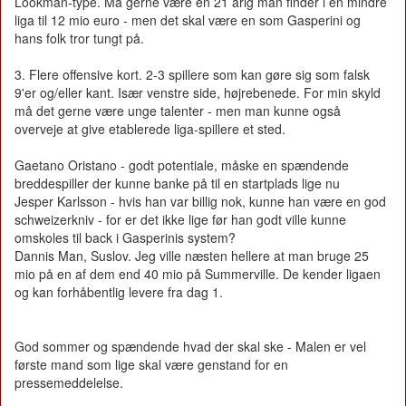
Lookman-type. Må gerne være en 21 årig man finder i en mindre
liga til 12 mio euro - men det skal være en som Gasperini og
hans folk tror tungt på.
3. Flere offensive kort. 2-3 spillere som kan gøre sig som falsk
9'er og/eller kant. Især venstre side, højrebenede. For min skyld
må det gerne være unge talenter - men man kunne også
overveje at give etablerede liga-spillere et sted.
Gaetano Oristano - godt potentiale, måske en spændende
breddespiller der kunne banke på til en startplads lige nu
Jesper Karlsson - hvis han var billig nok, kunne han være en god
schweizerkniv - for er det ikke lige før han godt ville kunne
omskoles til back i Gasperinis system?
Dannis Man, Suslov. Jeg ville næsten hellere at man bruge 25
mio på en af dem end 40 mio på Summerville. De kender ligaen
og kan forhåbentlig levere fra dag 1.
God sommer og spændende hvad der skal ske - Malen er vel
første mand som lige skal være genstand for en
pressemeddelelse.