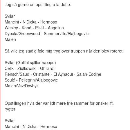
Jeg så gerne en opstilling á la dette:
Svilar
Mancini - N'Dicka - Hermoso
Wesley - Koné - Pisilli - Angelino
Dybala/Greenwood - Summerville/Alajbegovic
Malen
Så ville jeg stadig føle mig tryg over truppen når den blev roteret:
Svilar (Gollini spiller næppe)
Celik - Ziolkowski - Ghilardi
Rensch/Saud - Cristante - El Aynaoui - Salah-Eddine
Soulé - Pellegrini/Alajbegovic
Malen/Vaz/Dovbyk
Opstillingen hvis der var lidt mere frie rammer for ønsker ift.
rygter:
Svilar
Mancini - N'Dicka - Hermoso