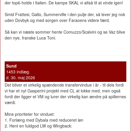
der top6-holde i Italien. De kampe SKAL vi altså til at vinde igen!
Smid Frattesi, Gallo, Summerville i den pulje der, så lever jeg nok
uden Dovbyk og med sorgen over Faraoens videre færd.
Så kan vi næste sommer hente Comuzzo/Scalvini og se Vaz blive
den nye, franske Luca Toni.
Sund
1453 indlæg.
d. 30. maj 2026
Det bliver et virkelig spændende transfervindue i år - til dels fordi
vi har et nyt Gasperini projekt med CL at lokke med, men også
fordi der ligger et VM og lurer der virkelig kan ændre på spillernes
værdi.
Mine prioriteter for vinduet:
1. Forlæng med Dybala med reduceret løn
2. Hent en fuldgod LW og Wingback: