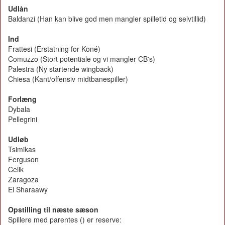
Udlån
Baldanzi (Han kan blive god men mangler spilletid og selvtillid)
Ind
Frattesi (Erstatning for Koné)
Comuzzo (Stort potentiale og vi mangler CB's)
Palestra (Ny startende wingback)
Chiesa (Kant/offensiv midtbanespiller)
Forlæng
Dybala
Pellegrini
Udløb
Tsimikas
Ferguson
Celik
Zaragoza
El Sharaawy
Opstilling til næste sæson
Spillere med parentes () er reserve: