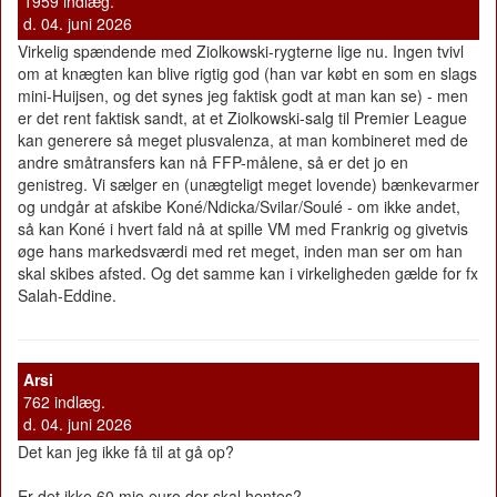
1959 indlæg.
d. 04. juni 2026
Virkelig spændende med Ziolkowski-rygterne lige nu. Ingen tvivl
om at knægten kan blive rigtig god (han var købt en som en slags
mini-Huijsen, og det synes jeg faktisk godt at man kan se) - men
er det rent faktisk sandt, at et Ziolkowski-salg til Premier League
kan generere så meget plusvalenza, at man kombineret med de
andre småtransfers kan nå FFP-målene, så er det jo en
genistreg. Vi sælger en (unægteligt meget lovende) bænkevarmer
og undgår at afskibe Koné/Ndicka/Svilar/Soulé - om ikke andet,
så kan Koné i hvert fald nå at spille VM med Frankrig og givetvis
øge hans markedsværdi med ret meget, inden man ser om han
skal skibes afsted. Og det samme kan i virkeligheden gælde for fx
Salah-Eddine.
Arsi
762 indlæg.
d. 04. juni 2026
Det kan jeg ikke få til at gå op?
Er det ikke 60 mio euro der skal hentes?