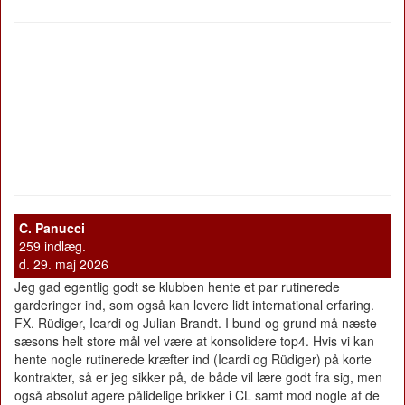
C. Panucci
259 indlæg.
d. 29. maj 2026
Jeg gad egentlig godt se klubben hente et par rutinerede
garderinger ind, som også kan levere lidt international erfaring.
FX. Rüdiger, Icardi og Julian Brandt. I bund og grund må næste
sæsons helt store mål vel være at konsolidere top4. Hvis vi kan
hente nogle rutinerede kræfter ind (Icardi og Rüdiger) på korte
kontrakter, så er jeg sikker på, de både vil lære godt fra sig, men
også absolut agere pålidelige brikker i CL samt mod nogle af de