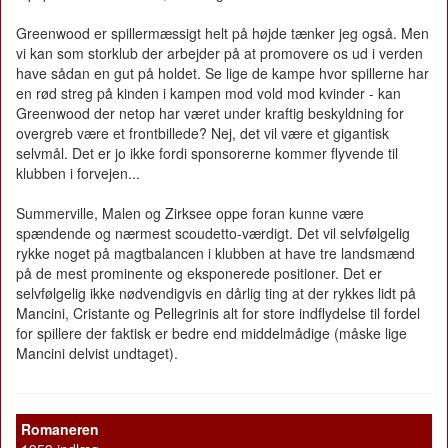
Greenwood er spillermæssigt helt på højde tænker jeg også. Men
vi kan som storklub der arbejder på at promovere os ud i verden
have sådan en gut på holdet. Se lige de kampe hvor spillerne har
en rød streg på kinden i kampen mod vold mod kvinder - kan
Greenwood der netop har været under kraftig beskyldning for
overgreb være et frontbillede? Nej, det vil være et gigantisk
selvmål. Det er jo ikke fordi sponsorerne kommer flyvende til
klubben i forvejen...
Summerville, Malen og Zirksee oppe foran kunne være
spændende og nærmest scoudetto-værdigt. Det vil selvfølgelig
rykke noget på magtbalancen i klubben at have tre landsmænd
på de mest prominente og eksponerede positioner. Det er
selvfølgelig ikke nødvendigvis en dårlig ting at der rykkes lidt på
Mancini, Cristante og Pellegrinis alt for store indflydelse til fordel
for spillere der faktisk er bedre end middelmådige (måske lige
Mancini delvist undtaget).
Romaneren