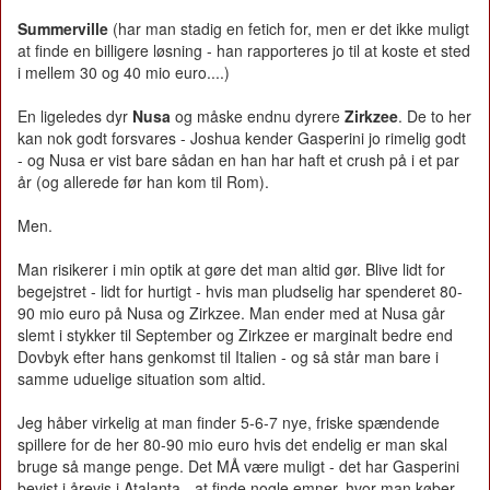
Summerville
(har man stadig en fetich for, men er det ikke muligt
at finde en billigere løsning - han rapporteres jo til at koste et sted
i mellem 30 og 40 mio euro....)
En ligeledes dyr
Nusa
og måske endnu dyrere
Zirkzee
. De to her
kan nok godt forsvares - Joshua kender Gasperini jo rimelig godt
- og Nusa er vist bare sådan en han har haft et crush på i et par
år (og allerede før han kom til Rom).
Men.
Man risikerer i min optik at gøre det man altid gør. Blive lidt for
begejstret - lidt for hurtigt - hvis man pludselig har spenderet 80-
90 mio euro på Nusa og Zirkzee. Man ender med at Nusa går
slemt i stykker til September og Zirkzee er marginalt bedre end
Dovbyk efter hans genkomst til Italien - og så står man bare i
samme uduelige situation som altid.
Jeg håber virkelig at man finder 5-6-7 nye, friske spændende
spillere for de her 80-90 mio euro hvis det endelig er man skal
bruge så mange penge. Det MÅ være muligt - det har Gasperini
bevist i årevis i Atalanta - at finde nogle emner, hvor man køber