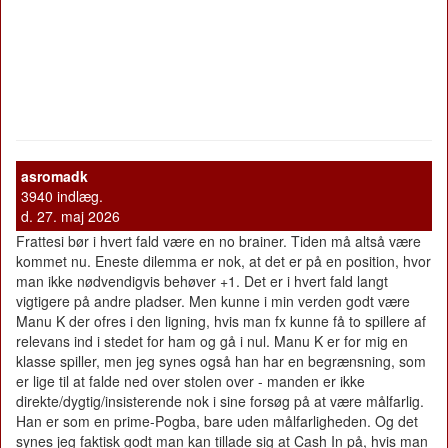
asromadk
3940 indlæg.
d. 27. maj 2026
Frattesi bør i hvert fald være en no brainer. Tiden må altså være
kommet nu. Eneste dilemma er nok, at det er på en position, hvor
man ikke nødvendigvis behøver +1. Det er i hvert fald langt
vigtigere på andre pladser. Men kunne i min verden godt være
Manu K der ofres i den ligning, hvis man fx kunne få to spillere af
relevans ind i stedet for ham og gå i nul. Manu K er for mig en
klasse spiller, men jeg synes også han har en begrænsning, som
er lige til at falde ned over stolen over - manden er ikke
direkte/dygtig/insisterende nok i sine forsøg på at være målfarlig.
Han er som en prime-Pogba, bare uden målfarligheden. Og det
synes jeg faktisk godt man kan tillade sig at Cash In på, hvis man