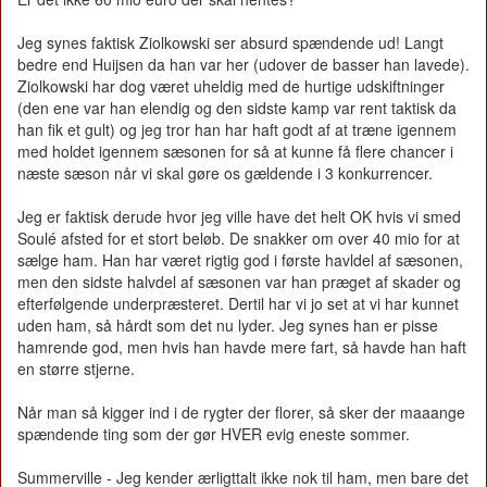
Jeg synes faktisk Ziolkowski ser absurd spændende ud! Langt
bedre end Huijsen da han var her (udover de basser han lavede).
Ziolkowski har dog været uheldig med de hurtige udskiftninger
(den ene var han elendig og den sidste kamp var rent taktisk da
han fik et gult) og jeg tror han har haft godt af at træne igennem
med holdet igennem sæsonen for så at kunne få flere chancer i
næste sæson når vi skal gøre os gældende i 3 konkurrencer.
Jeg er faktisk derude hvor jeg ville have det helt OK hvis vi smed
Soulé afsted for et stort beløb. De snakker om over 40 mio for at
sælge ham. Han har været rigtig god i første havldel af sæsonen,
men den sidste halvdel af sæsonen var han præget af skader og
efterfølgende underpræsteret. Dertil har vi jo set at vi har kunnet
uden ham, så hårdt som det nu lyder. Jeg synes han er pisse
hamrende god, men hvis han havde mere fart, så havde han haft
en større stjerne.
Når man så kigger ind i de rygter der florer, så sker der maaange
spændende ting som der gør HVER evig eneste sommer.
Summerville - Jeg kender ærligttalt ikke nok til ham, men bare det