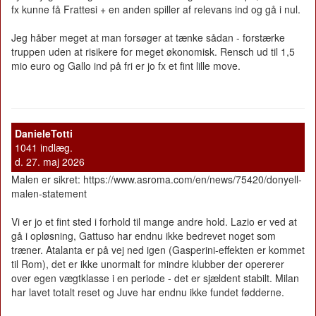
fx kunne få Frattesi + en anden spiller af relevans ind og gå i nul.
Jeg håber meget at man forsøger at tænke sådan - forstærke
truppen uden at risikere for meget økonomisk. Rensch ud til 1,5
mio euro og Gallo ind på fri er jo fx et fint lille move.
DanieleTotti
1041 indlæg.
d. 27. maj 2026
Malen er sikret: https://www.asroma.com/en/news/75420/donyell-
malen-statement
Vi er jo et fint sted i forhold til mange andre hold. Lazio er ved at
gå i opløsning, Gattuso har endnu ikke bedrevet noget som
træner. Atalanta er på vej ned igen (Gasperini-effekten er kommet
til Rom), det er ikke unormalt for mindre klubber der opererer
over egen vægtklasse i en periode - det er sjældent stabilt. Milan
har lavet totalt reset og Juve har endnu ikke fundet fødderne.