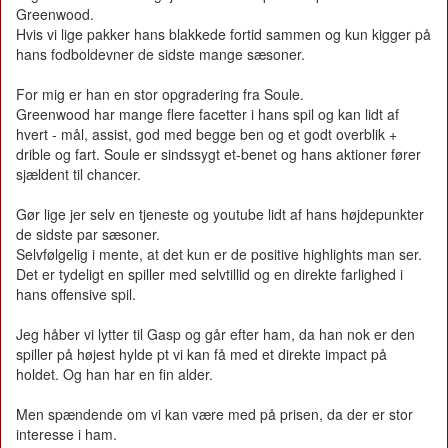
Greenwood.
Hvis vi lige pakker hans blakkede fortid sammen og kun kigger på
hans fodboldevner de sidste mange sæsoner.
For mig er han en stor opgradering fra Soule.
Greenwood har mange flere facetter i hans spil og kan lidt af
hvert - mål, assist, god med begge ben og et godt overblik +
drible og fart. Soule er sindssygt et-benet og hans aktioner fører
sjældent til chancer.
Gør lige jer selv en tjeneste og youtube lidt af hans højdepunkter
de sidste par sæsoner.
Selvfølgelig i mente, at det kun er de positive highlights man ser.
Det er tydeligt en spiller med selvtillid og en direkte farlighed i
hans offensive spil.
Jeg håber vi lytter til Gasp og går efter ham, da han nok er den
spiller på højest hylde pt vi kan få med et direkte impact på
holdet. Og han har en fin alder.
Men spændende om vi kan være med på prisen, da der er stor
interesse i ham.