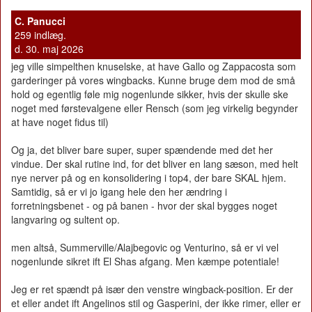
C. Panucci
259 indlæg.
d. 30. maj 2026
jeg ville simpelthen knuselske, at have Gallo og Zappacosta som
garderinger på vores wingbacks. Kunne bruge dem mod de små
hold og egentlig føle mig nogenlunde sikker, hvis der skulle ske
noget med førstevalgene eller Rensch (som jeg virkelig begynder
at have noget fidus til)
Og ja, det bliver bare super, super spændende med det her
vindue. Der skal rutine ind, for det bliver en lang sæson, med helt
nye nerver på og en konsolidering i top4, der bare SKAL hjem.
Samtidig, så er vi jo igang hele den her ændring i
forretningsbenet - og på banen - hvor der skal bygges noget
langvaring og sultent op.
men altså, Summerville/Alajbegovic og Venturino, så er vi vel
nogenlunde sikret ift El Shas afgang. Men kæmpe potentiale!
Jeg er ret spændt på især den venstre wingback-position. Er der
et eller andet ift Angelinos stil og Gasperini, der ikke rimer, eller er