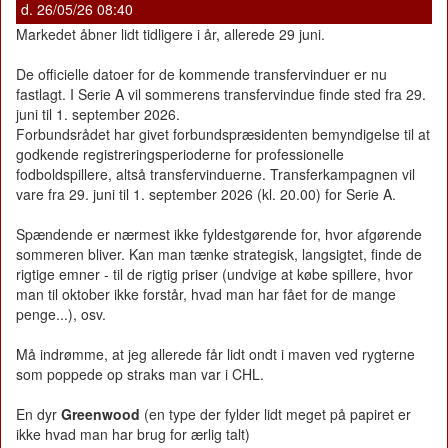
d. 26/05/26 08:40
Markedet åbner lidt tidligere i år, allerede 29 juni.
De officielle datoer for de kommende transfervinduer er nu
fastlagt. I Serie A vil sommerens transfervindue finde sted fra 29.
juni til 1. september 2026.
Forbundsrådet har givet forbundspræsidenten bemyndigelse til at
godkende registreringsperioderne for professionelle
fodboldspillere, altså transfervinduerne. Transferkampagnen vil
vare fra 29. juni til 1. september 2026 (kl. 20.00) for Serie A.
Spændende er nærmest ikke fyldestgørende for, hvor afgørende
sommeren bliver. Kan man tænke strategisk, langsigtet, finde de
rigtige emner - til de rigtig priser (undvige at købe spillere, hvor
man til oktober ikke forstår, hvad man har fået for de mange
penge...), osv.
Må indrømme, at jeg allerede får lidt ondt i maven ved rygterne
som poppede op straks man var i CHL.
En dyr
Greenwood
(en type der fylder lidt meget på papiret er
ikke hvad man har brug for ærlig talt)