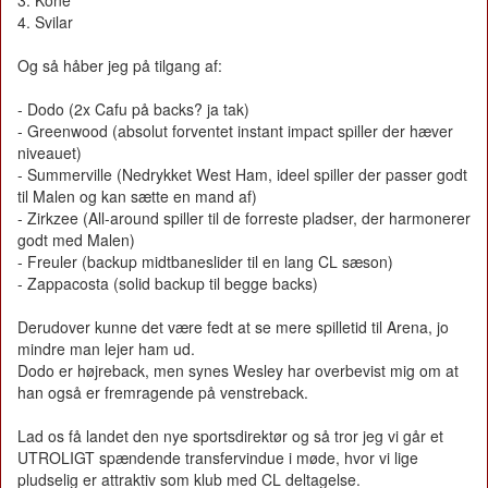
3. Kone
4. Svilar
Og så håber jeg på tilgang af:
- Dodo (2x Cafu på backs? ja tak)
- Greenwood (absolut forventet instant impact spiller der hæver
niveauet)
- Summerville (Nedrykket West Ham, ideel spiller der passer godt
til Malen og kan sætte en mand af)
- Zirkzee (All-around spiller til de forreste pladser, der harmonerer
godt med Malen)
- Freuler (backup midtbaneslider til en lang CL sæson)
- Zappacosta (solid backup til begge backs)
Derudover kunne det være fedt at se mere spilletid til Arena, jo
mindre man lejer ham ud.
Dodo er højreback, men synes Wesley har overbevist mig om at
han også er fremragende på venstreback.
Lad os få landet den nye sportsdirektør og så tror jeg vi går et
UTROLIGT spændende transfervindue i møde, hvor vi lige
pludselig er attraktiv som klub med CL deltagelse.