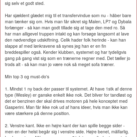
sig selv et godt sted.
Har sjældent glædet mig til et transfervindue som nu - håber bare
man tænker sig om. Hvis man får sikret sig Malen, LP7 og Dybala
forlænger - så kan man godt tillade sig at tage den med ro. Så
har man alligevel truppen intakt og kan forsøge langsomt at lave
den nødvendige udskiftning. Celik hader folk herinde - kan han
slappe af med lønkravene så synes jeg han er en fin
breddespiller også. Kender klubben, systemet og har tydeligvis
gang på gang vist sig som en trænerne regner med. Det tæller jo
trods alt - så kan man jo være nok så meget sofa træner.
Min top 3 og must-do's
1. Mindst 1 ny back der passer til systemet. At have 1stk af denne
type (Wesley) er ganske enkelt ikke nok. Det bliver for tandløst og
det er benzinen der skal drives motoren på hele konceptet med
Gasperini. Man får ikke nok ud af hans ideer, hvis man ikke kan
være stærkere på denne position.
2. Venstre kant. Ikke en højre kant der kan spille begge sider -
men en der helst begår sig i venstre side. Højre benet, målfarlig.