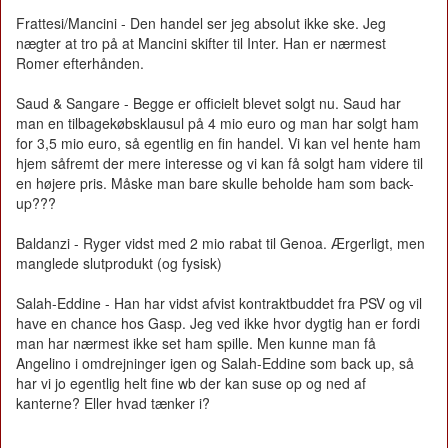
Frattesi/Mancini - Den handel ser jeg absolut ikke ske. Jeg
nægter at tro på at Mancini skifter til Inter. Han er nærmest
Romer efterhånden.
Saud & Sangare - Begge er officielt blevet solgt nu. Saud har
man en tilbagekøbsklausul på 4 mio euro og man har solgt ham
for 3,5 mio euro, så egentlig en fin handel. Vi kan vel hente ham
hjem såfremt der mere interesse og vi kan få solgt ham videre til
en højere pris. Måske man bare skulle beholde ham som back-
up???
Baldanzi - Ryger vidst med 2 mio rabat til Genoa. Ærgerligt, men
manglede slutprodukt (og fysisk)
Salah-Eddine - Han har vidst afvist kontraktbuddet fra PSV og vil
have en chance hos Gasp. Jeg ved ikke hvor dygtig han er fordi
man har nærmest ikke set ham spille. Men kunne man få
Angelino i omdrejninger igen og Salah-Eddine som back up, så
har vi jo egentlig helt fine wb der kan suse op og ned af
kanterne? Eller hvad tænker i?