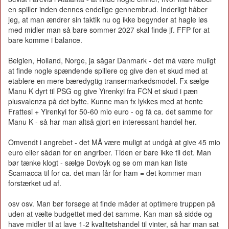
en spiller inden dennes endelige gennembrud. Inderligt håber
jeg, at man ændrer sin taktik nu og ikke begynder at hagle løs
med midler man så bare sommer 2027 skal finde jf. FFP for at
bare komme i balance.
Belgien, Holland, Norge, ja sågar Danmark - det må være muligt
at finde nogle spændende spillere og give den et skud med at
etablere en mere bæredygtig transermarkedsmodel. Fx sælge
Manu K dyrt til PSG og give Yirenkyi fra FCN et skud i pæn
plusvalenza på det bytte. Kunne man fx lykkes med at hente
Frattesi + Yirenkyi for 50-60 mio euro - og få ca. det samme for
Manu K - så har man altså gjort en interessant handel her.
Omvendt i angrebet - det MÅ være muligt at undgå at give 45 mio
euro eller sådan for en angriber. Tiden er bare ikke til det. Man
bør tænke klogt - sælge Dovbyk og se om man kan liste
Scamacca til for ca. det man får for ham = det kommer man
forstærket ud af.
osv osv. Man bør forsøge at finde måder at optimere truppen på
uden at vælte budgettet med det samme. Kan man så sidde og
have midler til at lave 1-2 kvalitetshandel til vinter, så har man sat