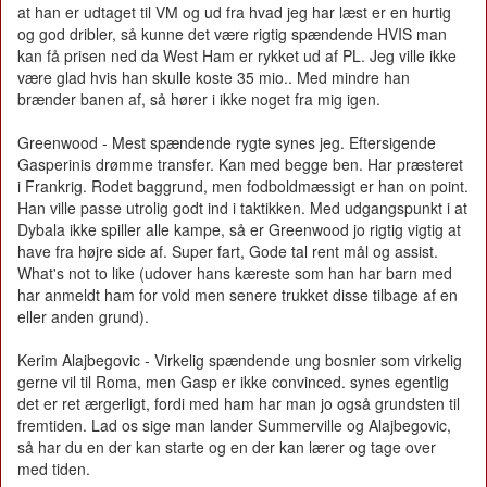
at han er udtaget til VM og ud fra hvad jeg har læst er en hurtig
og god dribler, så kunne det være rigtig spændende HVIS man
kan få prisen ned da West Ham er rykket ud af PL. Jeg ville ikke
være glad hvis han skulle koste 35 mio.. Med mindre han
brænder banen af, så hører i ikke noget fra mig igen.
Greenwood - Mest spændende rygte synes jeg. Eftersigende
Gasperinis drømme transfer. Kan med begge ben. Har præsteret
i Frankrig. Rodet baggrund, men fodboldmæssigt er han on point.
Han ville passe utrolig godt ind i taktikken. Med udgangspunkt i at
Dybala ikke spiller alle kampe, så er Greenwood jo rigtig vigtig at
have fra højre side af. Super fart, Gode tal rent mål og assist.
What's not to like (udover hans kæreste som han har barn med
har anmeldt ham for vold men senere trukket disse tilbage af en
eller anden grund).
Kerim Alajbegovic - Virkelig spændende ung bosnier som virkelig
gerne vil til Roma, men Gasp er ikke convinced. synes egentlig
det er ret ærgerligt, fordi med ham har man jo også grundsten til
fremtiden. Lad os sige man lander Summerville og Alajbegovic,
så har du en der kan starte og en der kan lærer og tage over
med tiden.