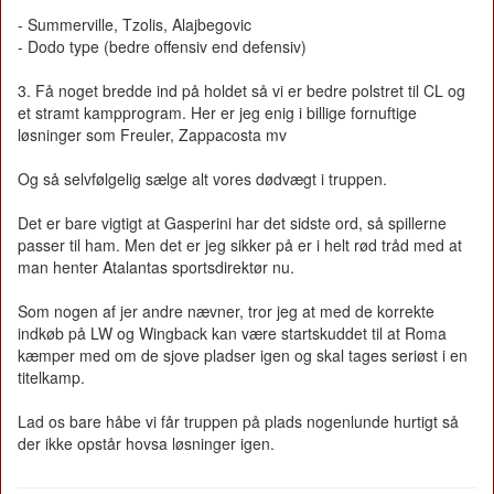
- Summerville, Tzolis, Alajbegovic
- Dodo type (bedre offensiv end defensiv)
3. Få noget bredde ind på holdet så vi er bedre polstret til CL og
et stramt kampprogram. Her er jeg enig i billige fornuftige
løsninger som Freuler, Zappacosta mv
Og så selvfølgelig sælge alt vores dødvægt i truppen.
Det er bare vigtigt at Gasperini har det sidste ord, så spillerne
passer til ham. Men det er jeg sikker på er i helt rød tråd med at
man henter Atalantas sportsdirektør nu.
Som nogen af jer andre nævner, tror jeg at med de korrekte
indkøb på LW og Wingback kan være startskuddet til at Roma
kæmper med om de sjove pladser igen og skal tages seriøst i en
titelkamp.
Lad os bare håbe vi får truppen på plads nogenlunde hurtigt så
der ikke opstår hovsa løsninger igen.