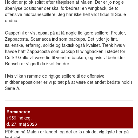
Holdet er jo ok solidt efter tilføjelsen af Malen. Der er jo nogle
åbenlyse positioner der skal forbedres: en wingback, de to
offensive midtbanespillere. Jeg har ikke helt vildt fidus til Soulé
endnu.
Gasperini er vist opsat på at få nogle tidligere spillere, Freuler,
Zappacosta, Scamacca ind som backups. Det lyder jo fint,
italienske, erfaring, solide og faktisk også kvalitet. Tænk hvis vi
havde haft Zappacosta som backup til wingbacken i stedet for
Celik!! Gallo vil være fin til venstre backen, og hvis vi beholder
Rensch er vi godt dækket ind der.
Hvis vi kan ramme de rigtige spillere til de offensive
midtbanepositioner er vi jo tæt på at være det andet bedste hold i
Serie A.
Romaneren
1959 indlæg.
d. 27. maj 2026
PDF'en på Malen er landet, og det er jo nok det vigtigste her på
kort sigt.