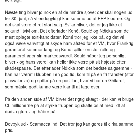
Næste ting bliver jo nok en af de mindre sjove: der skal nogen ud
før 30. juni, så vi endegyldigt kan komme ud af FFP-kløerne. Og
det skal være et ret stort salg. Svilar bliver, det er jeg ikke et
sekund i tvivl om. Det efterlader Koné, Soulé og Ndicka som de
mest oplagte exit-kandidater. Koné tror jeg ikke på, og det vil
også være vanvittigt at skyde ham afsted før et VM, hvor Frankrig
garanteret kommer langt og Koné spiller en stor rolle og
garanteret øger sin markedsværdi. Soulé håber jeg personligt
bliver - og hans værdi kan heller ikke være på sit højeste efter
skadespause. Det efterlader Ndicka som det bedste salgsemne -
han har været i klubben i en god tid, kom til på en fri transfer (stor
plusvalenza) og spiller på en position, hvor vi har en Ghilardi,
som måske godt kunne være klar til at tage over.
På den anden side af VM bliver det rigtig skægt - der kan vi bruge
CL-millionerne på at styrke truppen og skaffe os af med lidt af
dødvægten. Jeg håber på:
Dovbyk ud - Scamacca ind. Det tror jeg kan gøres til cirka samme
pris.