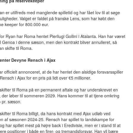
ning på reservekeeper
n er utilfreds med manglende spilletid og har fået lov til at søge
ligheder. Valget er faldet på franske Lens, som har købt den
ke keeper for 800.000 eur.
 for Ryan har Roma hentet Pierliugi Gollini i Atalanta. Han har været
til Genoa i denne sæson, men den kontrakt bliver annulleret, så
an skifte til Roma.
nter Devyne Rensch i Ajax
 officielt annonceret, at de har hentet den alsidige forsvarsspiller
ensch i Ajax for en pris på lidt over €5 millioner.
kifter til Roma på en permanent aftale og har underskrevet en
, der løber til sommeren 2029. Hans kommer til at tjene omkring
 pr. sæson.
kifter til Roma billigt, da hans kontrakt med Ajax udløb ved
n af sæsonen 2024-25. Rensch har spillet to landskampe for
og har spillet mest på højre back i Eredivisie, men er i stand til at
ere positioner i både en firer- og tremandsforsvar. Han vil bære