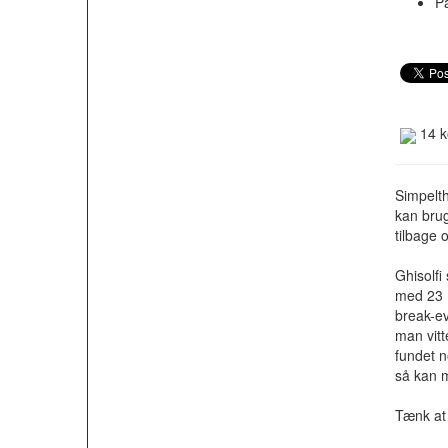
P
14 k
Simpelth
kan brug
tilbage 
Ghisolfi 
med 23 
break-ev
man vitt
fundet n
så kan 
Tænk at