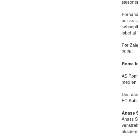
sæsonen
Forhandl
polske s
købsopti
løbet af
Før Zale
2026.
Roma le
AS Roma 
med en 
Den dans
FC Køben
Anass S
Anass Sa
venstreb
akademi