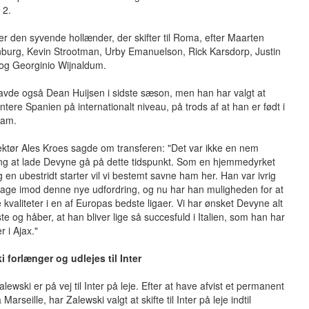
 2.
er den syvende hollænder, der skifter til Roma, efter Maarten
nburg, Kevin Strootman, Urby Emanuelson, Rick Karsdorp, Justin
 og Georginio Wijnaldum.
vde også Dean Huijsen i sidste sæson, men han har valgt at
tere Spanien på internationalt niveau, på trods af at han er født i
dam.
ektør Ales Kroes sagde om transferen: "Det var ikke en nem
ing at lade Devyne gå på dette tidspunkt. Som en hjemmedyrket
og en ubestridt starter vil vi bestemt savne ham her. Han var ivrig
 tage imod denne nye udfordring, og nu har han muligheden for at
e kvaliteter i en af ​​Europas bedste ligaer. Vi har ønsket Devyne alt
te og håber, at han bliver lige så succesfuld i Italien, som han har
r i Ajax."
 forlænger og udlejes til Inter
alewski er på vej til Inter på leje. Efter at have afvist et permanent
a Marseille, har Zalewski valgt at skifte til Inter på leje indtil