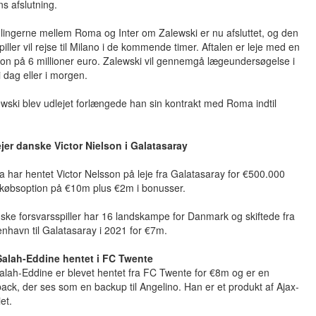
s afslutning.
ingerne mellem Roma og Inter om Zalewski er nu afsluttet, og den
piller vil rejse til Milano i de kommende timer. Aftalen er leje med en
on på 6 millioner euro. Zalewski vil gennemgå lægeundersøgelse i
 i dag eller i morgen.
wski blev udlejet forlængede han sin kontrakt med Roma indtil
jer danske Victor Nielson i Galatasaray
har hentet Victor Nelsson på leje fra Galatasaray for €500.000
købsoption på €10m plus €2m i bonusser.
ke forsvarsspiller har 16 landskampe for Danmark og skiftede fra
havn til Galatasaray i 2021 for €7m.
alah-Eddine hentet i FC Twente
lah-Eddine er blevet hentet fra FC Twente for €8m og er en
ack, der ses som en backup til Angelino. Han er et produkt af Ajax-
et.