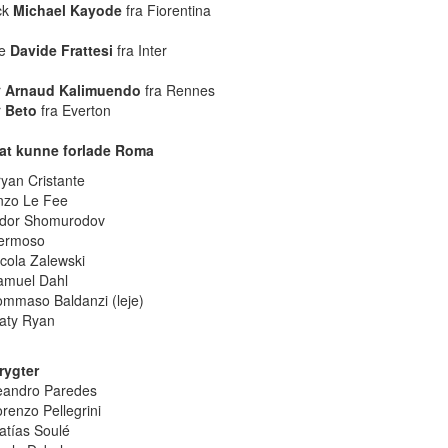
ck
Michael Kayode
fra Fiorentina
ne
Davide Frattesi
fra Inter
r
Arnaud Kalimuendo
fra Rennes
r
Beto
fra Everton
at kunne forlade Roma
ryan Cristante
nzo Le Fee
ldor Shomurodov
ermoso
icola Zalewski
amuel Dahl
ommaso Baldanzi (leje)
aty Ryan
rygter
eandro Paredes
renzo Pellegrini
atías Soulé