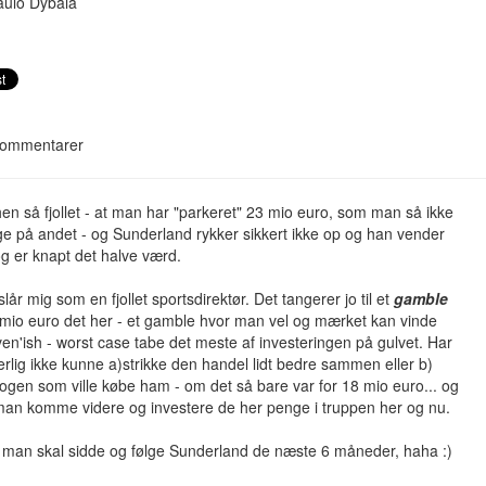
aulo Dybala
ommentarer
en så fjollet - at man har "parkeret" 23 mio euro, som man så ikke
e på andet - og Sunderland rykker sikkert ikke op og han vender
og er knapt det halve værd.
slår mig som en fjollet sportsdirektør. Det tangerer jo til et
gamble
mio euro det her - et gamble hvor man vel og mærket kan vinde
en'ish - worst case tabe det meste af investeringen på gulvet. Har
erlig ikke kunne a)strikke den handel lidt bedre sammen eller b)
ogen som ville købe ham - om det så bare var for 18 mio euro... og
man komme videre og investere de her penge i truppen her og nu.
 man skal sidde og følge Sunderland de næste 6 måneder, haha :)