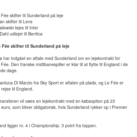
Fée skifter til Sunderland på leje
n skifter til Lens
lewski lejes til Inter
ahl udlejet til Benfica
 Fée skifter til Sunderland på leje
 har indgået en aftale med Sunderland om en lejekontrakt for
Fée. Den franske midtbanespiller er klar til at flytte til England i de
de dage.
ianluca Di Marzio fra Sky Sport er aftalen på plads, og Le Fée er
at rejse til England.
ransferen vil være en lejekontrakt med en købsoption på 23
r euro, som bliver obligatorisk, hvis Sunderland rykker op i Premier
nd ligger nr. 4 i Championship. 3 point fra toppen.