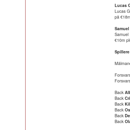
Lucas G
Lucas G
på €18m.
Samuel 
Samuel D
€10m plu
Spiller
Målmand 
Forsvars
Forsvars
Back
Al
Back
Cr
Back
Kil
Back
Os
Back
De
Back
Ol