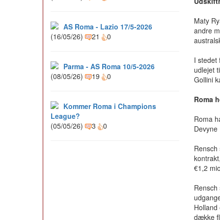
Udskift
Maty Rya
AS Roma - Lazio 17/5-2026
andre mu
(16/05/26)
21
0
australs
I stedet
Parma - AS Roma 10/5-2026
udlejet 
(08/05/26)
19
0
Gollini k
Roma he
Kommer Roma i Champions
League?
Roma har
(05/05/26)
3
0
Devyne R
Rensch s
kontrakt
€1,2 mio
Rensch s
udgange
Holland 
dække fl