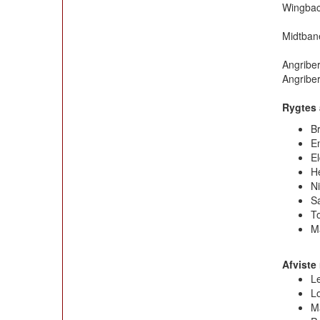
Wingba
Midtba
Angribe
Angribe
Rygtes 
B
E
E
H
N
S
T
M
Afviste 
L
Lo
M