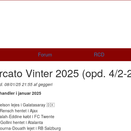
Forum
RCD
cato Vinter 2025 (opd. 4/2-
d. 08/01/25 21:55 af geggeri
andler i januar 2025
ielson lejes i Galatasaray 🇩🇰
Rensch hentet i Ajax
alah-Eddine købt i FC Twente
 Gollini hentet i Atalanta
ourna-Douath lejet i RB Salzburg