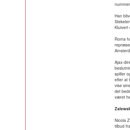
nummer
Han bliv
Stekele
Kluivert
Roma ha
repræsen
Amster
Ajax-dir
beslutn
spiller 
efter at
vise sin
det beds
været he
Zalewski
Nicola Z
tilbud fr