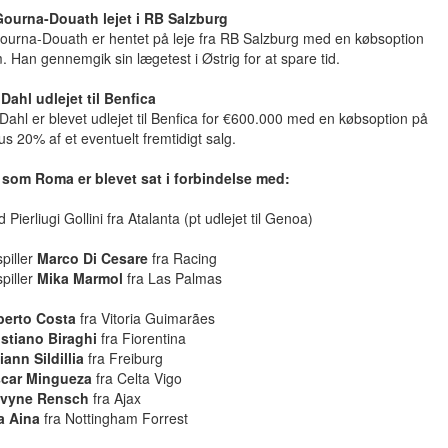
ourna-Douath lejet i RB Salzburg
ourna-Douath er hentet på leje fra RB Salzburg med en købsoption
 Han gennemgik sin lægetest i Østrig for at spare tid.
Dahl udlejet til Benfica
ahl er blevet udlejet til Benfica for €600.000 med en købsoption på
s 20% af et eventuelt fremtidigt salg.
e som Roma er blevet sat i forbindelse med:
Pierliugi Gollini fra Atalanta (pt udlejet til Genoa)
piller
Marco Di Cesare
fra Racing
piller
Mika Marmol
fra Las Palmas
berto Costa
fra Vitoria Guimarães
istiano Biraghi
fra Fiorentina
iann Sildillia
fra Freiburg
car Mingueza
fra Celta Vigo
vyne Rensch
fra Ajax
a Aina
fra Nottingham Forrest