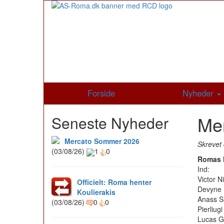
Forside
Nyheder
Mer
Seneste Nyheder
Mercato Sommer 2026
Skrevet 
(03/08/26)
1
0
Romas h
Ind:
Victor N
Officielt: Roma henter
Devyne 
Koulierakis
Anass S
(03/08/26)
0
0
Pierliugi
Lucas G