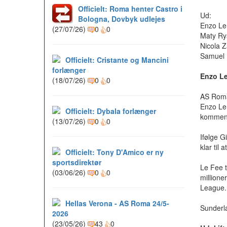
Officielt: Roma henter Castro i
Ud:
Bologna, Dovbyk udlejes
Enzo Le 
(27/07/26)
0
0
Maty Rya
Nicola Za
Samuel D
Officielt: Cristante og Mancini
forlænger
Enzo Le
(18/07/26)
0
0
AS Roma
Enzo Le 
Officielt: Dybala forlænger
kommen
(13/07/26)
0
0
Ifølge G
klar til 
Officielt: Tony D'Amico er ny
sportsdirektør
Le Fee t
(03/06/26)
0
0
millione
League.
Hellas Verona - AS Roma 24/5-
Sunderla
2026
(23/05/26)
43
0