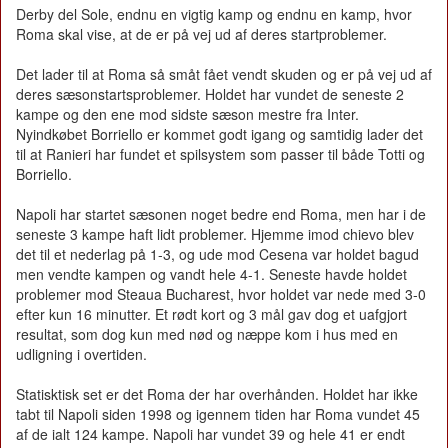
Derby del Sole, endnu en vigtig kamp og endnu en kamp, hvor
Roma skal vise, at de er på vej ud af deres startproblemer.
Det lader til at Roma så småt fået vendt skuden og er på vej ud af
deres sæsonstartsproblemer. Holdet har vundet de seneste 2
kampe og den ene mod sidste sæson mestre fra Inter.
Nyindkøbet Borriello er kommet godt igang og samtidig lader det
til at Ranieri har fundet et spilsystem som passer til både Totti og
Borriello.
Napoli har startet sæsonen noget bedre end Roma, men har i de
seneste 3 kampe haft lidt problemer. Hjemme imod chievo blev
det til et nederlag på 1-3, og ude mod Cesena var holdet bagud
men vendte kampen og vandt hele 4-1. Seneste havde holdet
problemer mod Steaua Bucharest, hvor holdet var nede med 3-0
efter kun 16 minutter. Et rødt kort og 3 mål gav dog et uafgjort
resultat, som dog kun med nød og næppe kom i hus med en
udligning i overtiden.
Statisktisk set er det Roma der har overhånden. Holdet har ikke
tabt til Napoli siden 1998 og igennem tiden har Roma vundet 45
af de ialt 124 kampe. Napoli har vundet 39 og hele 41 er endt