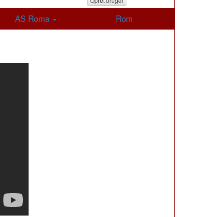
Opret bruger
AS Roma
Rom