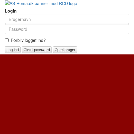
Login
Forbliv logget ind?
Glemt password
Opret bruger