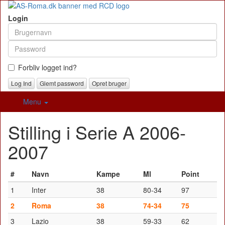
Login
Forbliv logget ind?
Glemt password
Opret bruger
Menu
Stilling i Serie A 2006-
2007
#
Navn
Kampe
Ml
Point
1
Inter
38
80-34
97
2
Roma
38
74-34
75
3
Lazio
38
59-33
62