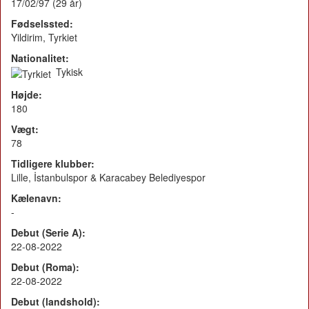
17/02/97 (29 år)
Fødselssted:
Yildirim, Tyrkiet
Nationalitet:
Tykisk
Højde:
180
Vægt:
78
Tidligere klubber:
Lille, İstanbulspor & Karacabey Belediyespor
Kælenavn:
-
Debut (Serie A):
22-08-2022
Debut (Roma):
22-08-2022
Debut (landshold):