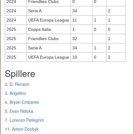
2024
Friendlies Clubs
0
0
2024
Serie A
34
2
2024
UEFA Europa League
11
1
1
2025
Coppa Italia
1
0
0
2025
Friendlies Clubs
32
1
2025
Serie A
34
1
2
2025
UEFA Europa League
10
0
2
Spillere
2. D. Rensch
3. Angelino
4. Bryan Cristante
5. Evan Ndicka
7. Lorenzo Pellegrini
11. Artem Dovbyk