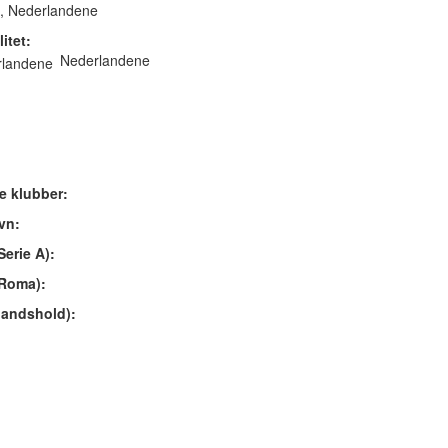
d, Nederlandene
itet:
Nederlandene
re klubber:
vn:
Serie A):
(Roma):
landshold):