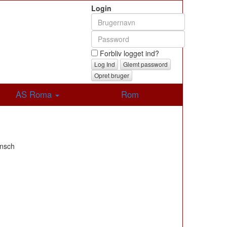
Login
Forbliv logget ind?
Glemt password
Opret bruger
AS Roma
Rom