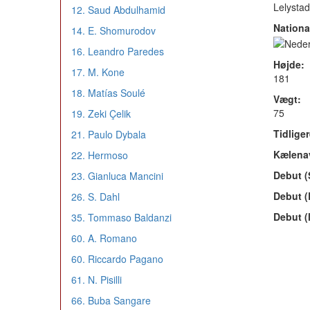
Lelysta
12. Saud Abdulhamid
National
14. E. Shomurodov
16. Leandro Paredes
Højde:
17. M. Kone
181
18. Matías Soulé
Vægt:
75
19. Zeki Çelik
Tidlige
21. Paulo Dybala
Kælena
22. Hermoso
Debut (
23. Gianluca Mancini
Debut 
26. S. Dahl
Debut (
35. Tommaso Baldanzi
60. A. Romano
60. Riccardo Pagano
61. N. Pisilli
66. Buba Sangare