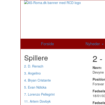
Forside
Nyheder
2 -
Spillere
2. D. Rensch
Navn:
Devyne 
3. Angelino
Positio
4. Bryan Cristante
Forsvar
5. Evan Ndicka
Fødsel
7. Lorenzo Pellegrini
18/01/03
11. Artem Dovbyk
Fødsels