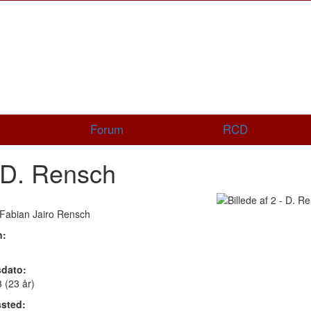
Forum
RCD
 D. Rensch
Fabian Jairo Rensch
n:
sdato:
 (23 år)
sted: