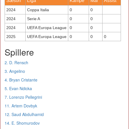
Sæson
Liga
Kampe
Mål
Assist
2024
Coppa Italia
0
0
2024
Serie A
0
0
2024
UEFA Europa League
0
0
2025
UEFA Europa League
0
0
0
Spillere
2. D. Rensch
3. Angelino
4. Bryan Cristante
5. Evan Ndicka
7. Lorenzo Pellegrini
11. Artem Dovbyk
12. Saud Abdulhamid
14. E. Shomurodov