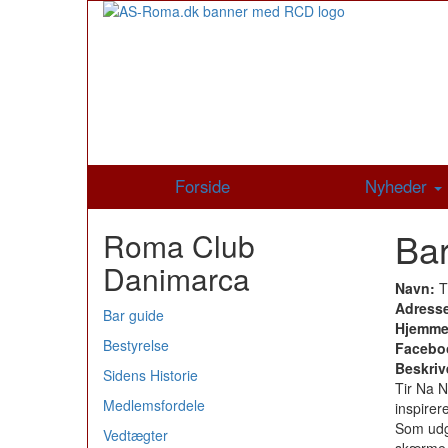
Forside
Nyheder
Bar
Roma Club
Danimarca
Navn:
T
Adress
Bar guide
Hjemme
Bestyrelse
Facebo
Beskriv
Sidens Historie
Tir Na N
Medlemsfordele
inspirere
Som udga
Vedtægter