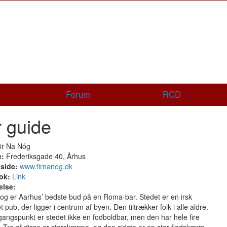
Forum
RCD
 guide
ir Na Nóg
e:
Frederiksgade 40, Århus
side:
www.tirnanog.dk
ok:
Link
else:
og er Aarhus’ bedste bud på en Roma-bar. Stedet er en irsk
t pub, der ligger i centrum af byen. Den tiltrækker folk i alle aldre.
ngspunkt er stedet ikke en fodboldbar, men den har hele fire