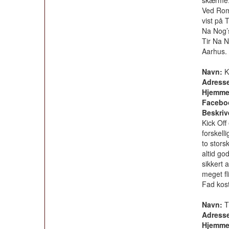
skærme. 
Ved Roma
vist på 
Na Nog’
Tir Na N
Aarhus.
Navn:
Ki
Adress
Hjemme
Facebo
Beskriv
Kick Off
forskell
to stors
altid go
sikkert 
meget fli
Fad kost
Navn:
T
Adress
Hjemme