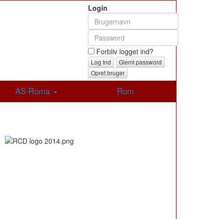
Login
Forbliv logget ind?
Glemt password
Opret bruger
AS Roma
Rom