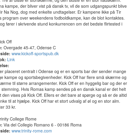
Tre af disse er storskærme, og den sidste er en stor fladskærm.
 kampe, der bliver vist på dansk tv, vil de som udgangspunkt blive
Tir Na Nog, dog med enkelte undtagelser. Er kampene ikke på Tir
s program over weekendens fodboldkampe, kan de blot kontaktes.
og fører i skrivende stund konkurrencen om det bedste flirtested i
ck Off
e:
Overgade 45-47, Odense C
side:
www.kickoff-sportspub.dk
ok:
Link
else:
 er placeret centralt i Odense og er en sports bar der sender mange
ige kampe og sportsbegivenheder. Kick Off har flere små skærme og
kærme til større arrangementer. Kick Off er en hyggelig bar og der er
d stemning. Hvis Romas kamp sendes på en dansk kanal er det helt
at den vises på Kick Off. Ellers er det bare at spørge og så er de altid
nke til at hjælpe. Kick Off har et stort udvalg af øl og en stor alm.
er 33 kr.
rinity College Rome
e:
Via del Collegio Romano 6 - 00186 Roma
side:
www.trinity-rome.com