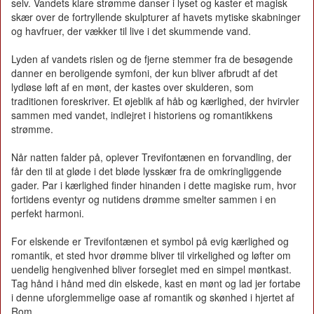
selv. Vandets klare strømme danser i lyset og kaster et magisk
skær over de fortryllende skulpturer af havets mytiske skabninger
og havfruer, der vækker til live i det skummende vand.
Lyden af vandets rislen og de fjerne stemmer fra de besøgende
danner en beroligende symfoni, der kun bliver afbrudt af det
lydløse løft af en mønt, der kastes over skulderen, som
traditionen foreskriver. Et øjeblik af håb og kærlighed, der hvirvler
sammen med vandet, indlejret i historiens og romantikkens
strømme.
Når natten falder på, oplever Trevifontænen en forvandling, der
får den til at gløde i det bløde lysskær fra de omkringliggende
gader. Par i kærlighed finder hinanden i dette magiske rum, hvor
fortidens eventyr og nutidens drømme smelter sammen i en
perfekt harmoni.
For elskende er Trevifontænen et symbol på evig kærlighed og
romantik, et sted hvor drømme bliver til virkelighed og løfter om
uendelig hengivenhed bliver forseglet med en simpel møntkast.
Tag hånd i hånd med din elskede, kast en mønt og lad jer fortabe
i denne uforglemmelige oase af romantik og skønhed i hjertet af
Rom.