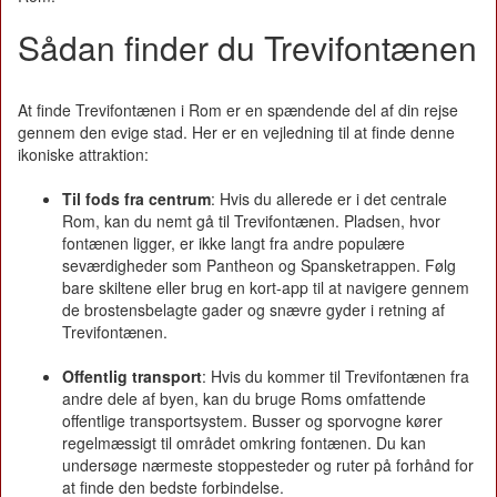
Sådan finder du Trevifontænen
At finde Trevifontænen i Rom er en spændende del af din rejse
gennem den evige stad. Her er en vejledning til at finde denne
ikoniske attraktion:
Til fods fra centrum
: Hvis du allerede er i det centrale
Rom, kan du nemt gå til Trevifontænen. Pladsen, hvor
fontænen ligger, er ikke langt fra andre populære
seværdigheder som Pantheon og Spansketrappen. Følg
bare skiltene eller brug en kort-app til at navigere gennem
de brostensbelagte gader og snævre gyder i retning af
Trevifontænen.
Offentlig transport
: Hvis du kommer til Trevifontænen fra
andre dele af byen, kan du bruge Roms omfattende
offentlige transportsystem. Busser og sporvogne kører
regelmæssigt til området omkring fontænen. Du kan
undersøge nærmeste stoppesteder og ruter på forhånd for
at finde den bedste forbindelse.