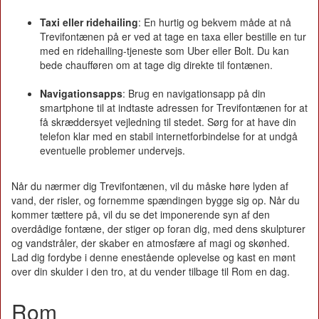
Taxi eller ridehailing
: En hurtig og bekvem måde at nå
Trevifontænen på er ved at tage en taxa eller bestille en tur
med en ridehailing-tjeneste som Uber eller Bolt. Du kan
bede chaufføren om at tage dig direkte til fontænen.
Navigationsapps
: Brug en navigationsapp på din
smartphone til at indtaste adressen for Trevifontænen for at
få skræddersyet vejledning til stedet. Sørg for at have din
telefon klar med en stabil internetforbindelse for at undgå
eventuelle problemer undervejs.
Når du nærmer dig Trevifontænen, vil du måske høre lyden af
vand, der risler, og fornemme spændingen bygge sig op. Når du
kommer tættere på, vil du se det imponerende syn af den
overdådige fontæne, der stiger op foran dig, med dens skulpturer
og vandstråler, der skaber en atmosfære af magi og skønhed.
Lad dig fordybe i denne enestående oplevelse og kast en mønt
over din skulder i den tro, at du vender tilbage til Rom en dag.
Rom