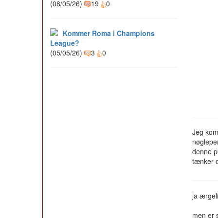
(08/05/26)
19
0
Kommer Roma i Champions
League?
(05/05/26)
3
0
Jeg komm
nøgleper
denne pe
tænker o
ja ærgel
men er s