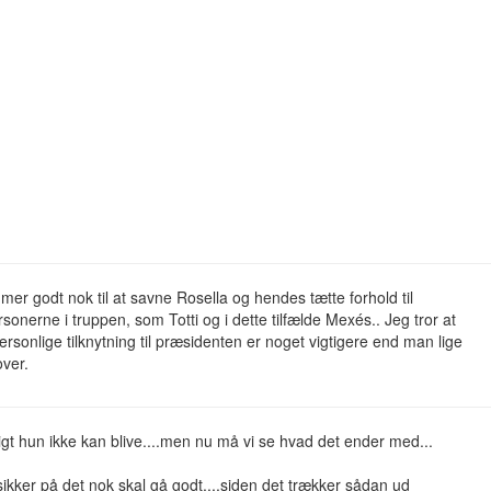
er godt nok til at savne Rosella og hendes tætte forhold til
sonerne i truppen, som Totti og i dette tilfælde Mexés.. Jeg tror at
rsonlige tilknytning til præsidenten er noget vigtigere end man lige
ver.
igt hun ikke kan blive....men nu må vi se hvad det ender med...
ikker på det nok skal gå godt....siden det trækker sådan ud