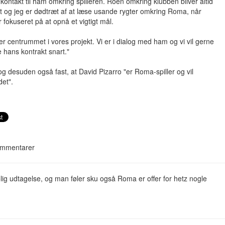
 kontakt til ham omkring spilleren. Roen omkring klubben bliver altid
et og jeg er dødtræt af at læse usande rygter omkring Roma, når
r fokuseret på at opnå et vigtigt mål.
r centrummet i vores projekt. Vi er i dialog med ham og vi vil gerne
 hans kontrakt snart."
og desuden også fast, at David Pizarro "er Roma-spiller og vil
det".
mmentarer
ølig udtagelse, og man føler sku også Roma er offer for hetz nogle