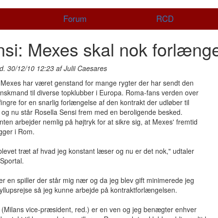
Forum
RCD
si: Mexes skal nok forlæng
d. 30/12/10 12:23 af Julii Caesares
e Mexes har været genstand for mange rygter der har sendt den
anskmand til diverse topklubber i Europa. Roma-fans verden over
fingre for en snarlig forlængelse af den kontrakt der udløber til
og nu står Rosella Sensi frem med en beroligende besked.
ten arbejder nemlig på højtryk for at sikre sig, at Mexes' fremtid
ligger i Rom.
blevet træt af hvad jeg konstant læser og nu er det nok," udtaler
 Sportal.
r en spiller der står mig nær og da jeg blev gift minimerede jeg
yllupsrejse så jeg kunne arbejde på kontraktforlængelsen.
i (Milans vice-præsident, red.) er en ven og jeg benægter enhver