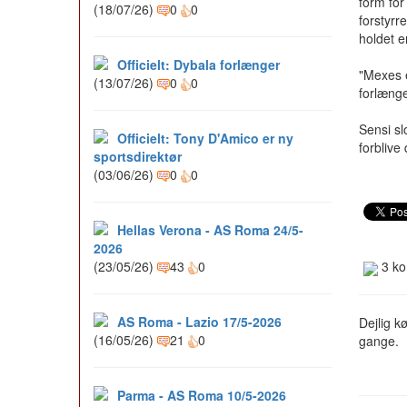
form for
(18/07/26)
0
0
forstyrr
holdet e
Officielt: Dybala forlænger
"Mexes e
(13/07/26)
0
0
forlænge
Sensi sl
Officielt: Tony D'Amico er ny
forblive 
sportsdirektør
(03/06/26)
0
0
Hellas Verona - AS Roma 24/5-
2026
(23/05/26)
43
0
3 ko
AS Roma - Lazio 17/5-2026
Dejlig k
(16/05/26)
21
0
gange.
Parma - AS Roma 10/5-2026