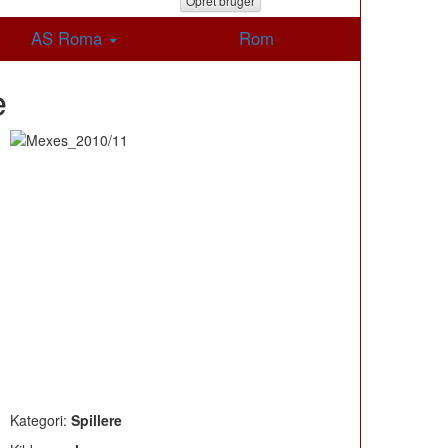
Opret bruger
AS Roma
Rom
e
Kategori:
Spillere