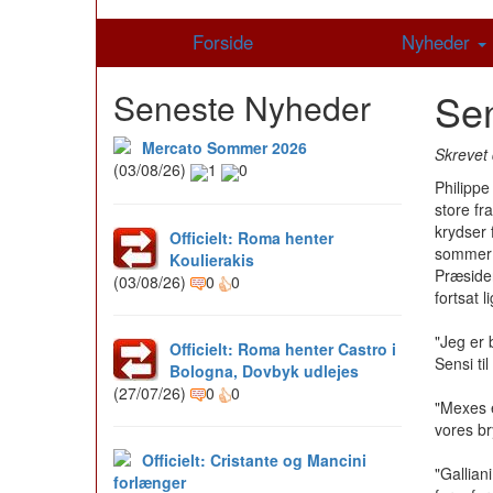
Forside
Nyheder
Sen
Seneste Nyheder
Mercato Sommer 2026
Skrevet 
(03/08/26)
1
0
Philipp
store fr
krydser 
Officielt: Roma henter
sommer 
Koulierakis
Præsiden
(03/08/26)
0
0
fortsat 
"Jeg er 
Officielt: Roma henter Castro i
Sensi til
Bologna, Dovbyk udlejes
(27/07/26)
0
0
"Mexes e
vores br
Officielt: Cristante og Mancini
"Gallian
forlænger