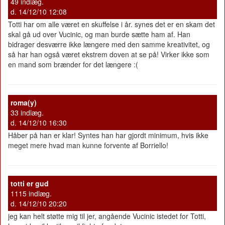
49 indlæg.
d. 14/12/10 12:08
Totti har om alle været en skuffelse i år. synes det er en skam det
skal gå ud over Vucinic, og man burde sætte ham af. Han
bidrager desværre ikke længere med den samme kreativitet, og
så har han også været ekstrem doven at se på! Virker ikke som
en mand som brænder for det længere :(
roma(y)
33 indlæg.
d. 14/12/10 16:30
Håber på han er klar! Syntes han har gjordt minimum, hvis ikke
meget mere hvad man kunne forvente af Borriello!
totti er gud
1115 indlæg.
d. 14/12/10 20:20
jeg kan helt støtte mig til jer, angående Vucinic istedet for Totti,