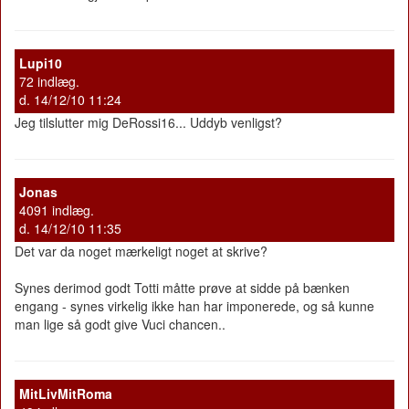
Lupi10
72 indlæg.
d. 14/12/10 11:24
Jeg tilslutter mig DeRossi16... Uddyb venligst?
Jonas
4091 indlæg.
d. 14/12/10 11:35
Det var da noget mærkeligt noget at skrive?
Synes derimod godt Totti måtte prøve at sidde på bænken
engang - synes virkelig ikke han har imponerede, og så kunne
man lige så godt give Vuci chancen..
MitLivMitRoma