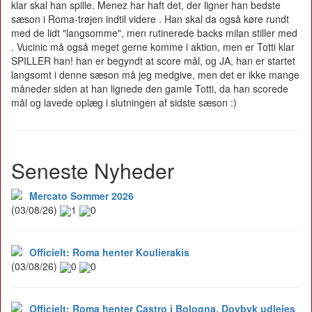
klar skal han spille. Menez har haft det, der ligner han bedste
sæson i Roma-trøjen indtil videre . Han skal da også køre rundt
med de lidt "langsomme", men rutinerede backs milan stiller med
. Vucinic må også meget gerne komme i aktion, men er Totti klar
SPILLER han! han er begyndt at score mål, og JA, han er startet
langsomt i denne sæson må jeg medgive, men det er ikke mange
måneder siden at han lignede den gamle Totti, da han scorede
mål og lavede oplæg i slutningen af sidste sæson :)
Seneste Nyheder
Mercato Sommer 2026
(03/08/26)
1
0
Officielt: Roma henter Koulierakis
(03/08/26)
0
0
Officielt: Roma henter Castro i Bologna, Dovbyk udlejes