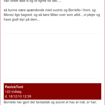
han virker ikke til og vil fighte for det.....
så kunne være spændende med vucinic og Borriello i front, og
Menez lige bagved. og så køre Milan over som altid....vi plejer og
have godt styr på dem...
PatrickTotti
122 indlæg.
d. 18/12/10 12:39
Borriello har gjort det fantastisk og scoret et hav af mål, er han