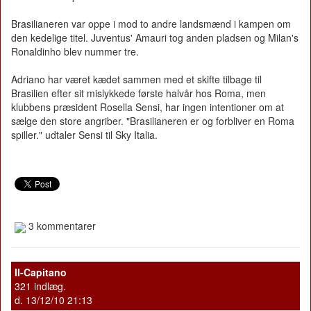
Brasilianeren var oppe i mod to andre landsmænd i kampen om
den kedelige titel. Juventus' Amauri tog anden pladsen og Milan's
Ronaldinho blev nummer tre.
Adriano har været kædet sammen med et skifte tilbage til
Brasilien efter sit mislykkede første halvår hos Roma, men
klubbens præsident Rosella Sensi, har ingen intentioner om at
sælge den store angriber. "Brasilianeren er og forbliver en Roma
spiller." udtaler Sensi til Sky Italia.
3 kommentarer
II-Capitano
321 indlæg.
d. 13/12/10 21:13