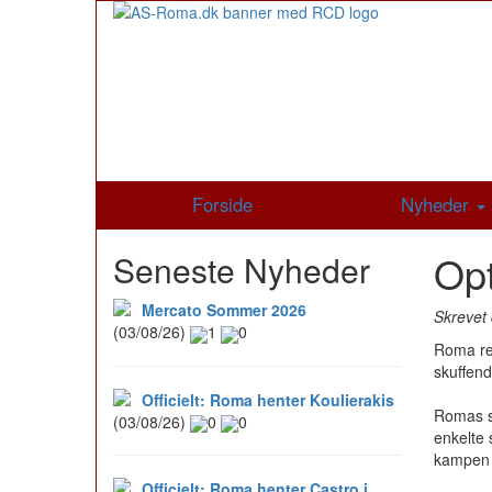
Forside
Nyheder
Opt
Seneste Nyheder
Mercato Sommer 2026
Skrevet 
(03/08/26)
1
0
Roma rej
skuffen
Officielt: Roma henter Koulierakis
Romas sp
(03/08/26)
0
0
enkelte 
kampen 
Officielt: Roma henter Castro i