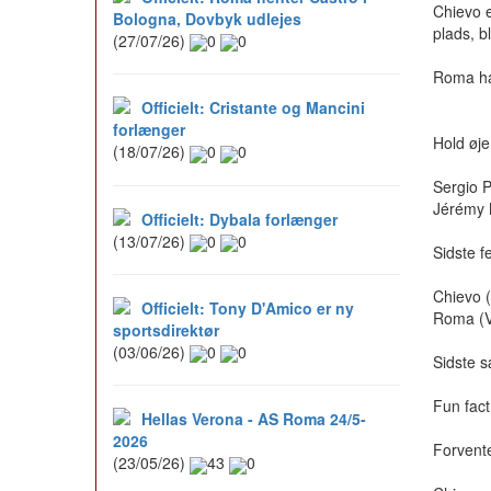
Chievo e
Bologna, Dovbyk udlejes
plads, b
(27/07/26)
0
0
Roma ha
Officielt: Cristante og Mancini
forlænger
Hold øj
(18/07/26)
0
0
Sergio P
Jérémy
Officielt: Dybala forlænger
(13/07/26)
0
0
Sidste f
Chievo (
Officielt: Tony D'Amico er ny
Roma (V,
sportsdirektør
(03/06/26)
0
0
Sidste 
Fun fact
Hellas Verona - AS Roma 24/5-
2026
Forvente
(23/05/26)
43
0