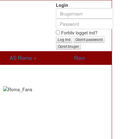
Login
Forbliv logget ind?
Glemt password
Opret bruger
AS Roma
Rom