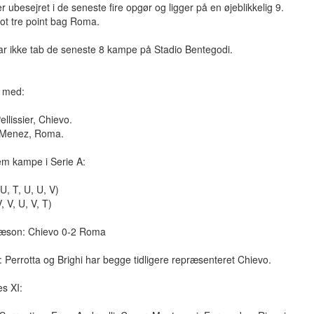
r ubesejret i de seneste fire opgør og ligger på en øjeblikkelig 9.
lot tre point bag Roma.
r ikke tab de seneste 8 kampe på Stadio Bentegodi.
e med:
ellissier, Chievo.
 Menez, Roma.
em kampe i Serie A:
U, T, U, U, V)
 V, U, V, T)
sæson: Chievo 0-2 Roma
: Perrotta og Brighi har begge tidligere repræsenteret Chievo.
s XI: