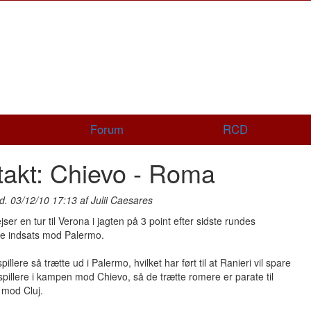
Forum
RCD
akt: Chievo - Roma
d. 03/12/10 17:13 af Julii Caesares
ser en tur til Verona i jagten på 3 point efter sidste rundes
de indsats mod Palermo.
illere så trætte ud i Palermo, hvilket har ført til at Ranieri vil spare
spillere i kampen mod Chievo, så de trætte romere er parate til
mod Cluj.