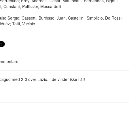
Sorrentino; Frey, Andreolli, Cesar, Mantovani; Fernandes, Rigoni,
i; Constant; Pellissier, Moscardelli
lio Sergio; Cassetti, Burdisso, Juan, Castellini; Simplicio, De Rossi,
Ménéz; Totti, Vucinic
mmentarer
 bagud med 2-0 over Lazio... de vinder ikke i år!