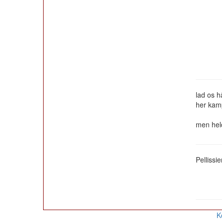
lad os h
her kamp
men held
Pellissie
K