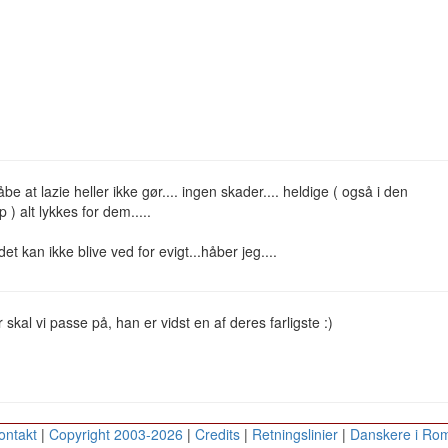
åbe at lazie heller ikke gør.... ingen skader.... heldige ( også i den
 ) alt lykkes for dem.....
et kan ikke blive ved for evigt...håber jeg....
r skal vi passe på, han er vidst en af deres farligste :)
ontakt
|
Copyright 2003-2026
|
Credits
|
Retningslinier
|
Danskere i Ro