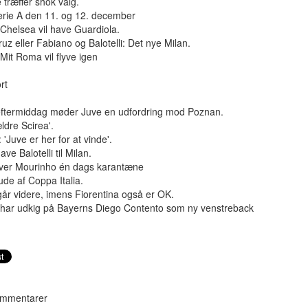
e træffer shok valg.
erie A den 11. og 12. december
 Chelsea vil have Guardiola.
uz eller Fabiano og Balotelli: Det nye Milan.
 Mit Roma vil flyve igen
rt
ftermiddag møder Juve en udfordring mod Poznan.
ældre Scirea'.
 'Juve er her for at vinde'.
have Balotelli til Milan.
ver Mourinho én dags karantæne
de af Coppa Italia.
år videre, imens Fiorentina også er OK.
 har udkig på Bayerns Diego Contento som ny venstreback
mmentarer