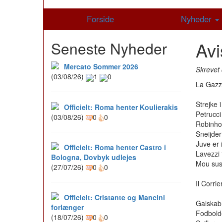
Forside
Nyheder
Avi
Seneste Nyheder
Mercato Sommer 2026
Skrevet 
(03/08/26)
1
0
La Gazze
Strejke 
Officielt: Roma henter Koulierakis
Petrucci
(03/08/26)
0
0
Robinho: 
Sneijder
Juve er 
Officielt: Roma henter Castro i
Lavezzi 
Bologna, Dovbyk udlejes
Mou sus
(27/07/26)
0
0
Il Corrie
Officielt: Cristante og Mancini
Galskab
forlænger
Fodbold
(18/07/26)
0
0