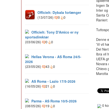
Spillern
Ingen S
Inter og
Officielt: Dybala forlænger
Santa Cr
(13/07/26)
0
0
Ranieri:
Tuttospo
Officielt: Tony D'Amico er ny
sportsdirektør
Denne e
(03/06/26)
0
0
'Vi vil h
Del Neri:
Ibra vil 
Hellas Verona - AS Roma 24/5-
UEFA gi
2026
Novara u
(23/05/26)
43
0
Chievo g
Marotta
AS Roma - Lazio 17/5-2026
(16/05/26)
21
0
Parma - AS Roma 10/5-2026
0 ko
(08/05/26)
19
0