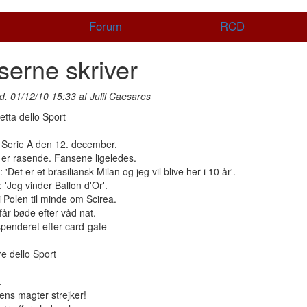
Forum
RCD
serne skriver
d. 01/12/10 15:33 af Julii Caesares
tta dello Sport
i Serie A den 12. december.
 er rasende. Fansene ligeledes.
'Det er et brasiliansk Milan og jeg vil blive her i 10 år'.
: 'Jeg vinder Ballon d'Or'.
i Polen til minde om Scirea.
får bøde efter våd nat.
penderet efter card-gate
re dello Sport
.
ens magter strejker!