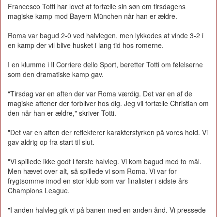
Francesco Totti har lovet at fortælle sin søn om tirsdagens
magiske kamp mod Bayern München når han er ældre.
Roma var bagud 2-0 ved halvlegen, men lykkedes at vinde 3-2 i
en kamp der vil blive husket i lang tid hos romerne.
I en klumme i Il Corriere dello Sport, beretter Totti om følelserne
som den dramatiske kamp gav.
"Tirsdag var en aften der var Roma værdig. Det var en af de
magiske aftener der forbliver hos dig. Jeg vil fortælle Christian om
den når han er ældre," skriver Totti.
"Det var en aften der reflekterer karakterstyrken på vores hold. Vi
gav aldrig op fra start til slut.
"Vi spillede ikke godt i første halvleg. Vi kom bagud med to mål.
Men hævet over alt, så spillede vi som Roma. Vi var for
frygtsomme imod en stor klub som var finalister i sidste års
Champions League.
"I anden halvleg gik vi på banen med en anden ånd. Vi pressede