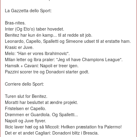
La Gazzetta dello Sport:
Bras-nites.
Inter (Og Eto'o) taber hovedet.
Benitez har kun én kamp... til at redde sit job.
Leonardo, Capello, Spalletti og Simeone udset til at erstatte ham.
Krasic er Juve.
Melo: "Han er vores Ibrahimovic".
Milan letter og Ibra praler: "Jeg vil have Champions League".
Hamsik + Cavani: Napoli er treer igen.
Pazzini scorer tre og Donadoni starter godt.
Corriere dello Sport:
Turen slut for Benitez.
Moratti har besluttet at ændre projekt.
Fristelsen er Capello.
Drømmen er Guardiola. Og Spalletti...
Napoli og Juve flyver.
Ilicic laver hæl og så Miccoli: Hvilken præstation fra Palermo!
Det er et andet Cagliari: Donadoni blitz i Brescia.