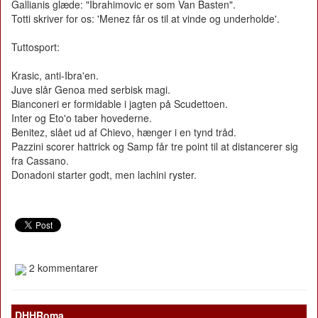
Gallianis glæde: "Ibrahimovic er som Van Basten".
Totti skriver for os: 'Menez får os til at vinde og underholde'.
Tuttosport:
Krasic, anti-Ibra'en.
Juve slår Genoa med serbisk magi.
Bianconeri er formidable i jagten på Scudettoen.
Inter og Eto'o taber hovederne.
Benitez, slået ud af Chievo, hænger i en tynd tråd.
Pazzini scorer hattrick og Samp får tre point til at distancerer sig
fra Cassano.
Donadoni starter godt, men lachini ryster.
2 kommentarer
DHHRoma