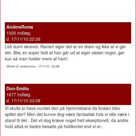
AndersRoma
1020 indlæg.
d. 17/11/10 22:26
Lidt dumt skrevet. Ranieri siger det er en drøm og ikke at vi gør
det. Btw, en super fedt at han går ud at siger sådan noget, gør
kun så man holder mere af ham!
[Rettet af: andersroma - 17/11/10 - 22:28]
Don-Emilio
1677 indlæg.
d. 17/11/10 23:08
Vi skulle jo have vundet den på hjemmebane da finalen blev
spillet der!! Men det kunne dog være fantastisk hvis vi ville være i
stand til det.. Det vil dog kræve noget helt ekseptionelt, da andre
hold altså er bedre besatte på holdkortet end vi er..