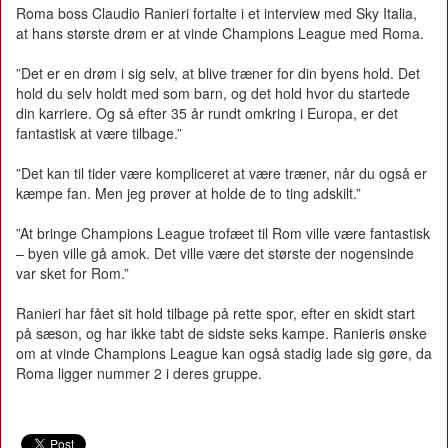
Roma boss Claudio Ranieri fortalte i et interview med Sky Italia,
at hans største drøm er at vinde Champions League med Roma.
”Det er en drøm i sig selv, at blive træner for din byens hold. Det
hold du selv holdt med som barn, og det hold hvor du startede
din karriere. Og så efter 35 år rundt omkring i Europa, er det
fantastisk at være tilbage.”
”Det kan til tider være kompliceret at være træner, når du også er
kæmpe fan. Men jeg prøver at holde de to ting adskilt.”
”At bringe Champions League trofæet til Rom ville være fantastisk
– byen ville gå amok. Det ville være det største der nogensinde
var sket for Rom.”
Ranieri har fået sit hold tilbage på rette spor, efter en skidt start
på sæson, og har ikke tabt de sidste seks kampe. Ranieris ønske
om at vinde Champions League kan også stadig lade sig gøre, da
Roma ligger nummer 2 i deres gruppe.