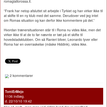
romagiallorossa.it.
”Frank har netop afsluttet sit arbejde i Tyrkiet og han virker ikke til
at skifte til en ny klub med det samme. Derudover ved jeg intet
om Romas situation og kan derfor ikke kommentere på det.”
Hvordan trænersituationen står til i Roma nu vides ikke, men det
virker ikke til at de to før nævnte er tæt på et skifte til
hovedstadsklubben. Om så Ranieri bliver, Leonardo lyver eller
Roma har en overraskelse (måske Hiddink), vides ikke.
2 kommentarer
TottiErMejo
1136 indlæg.
d. 22/10/10 19:42
ikke så godt.. men man ved aldrig hvad der er sandhed