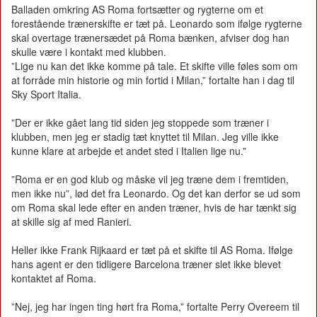
Balladen omkring AS Roma fortsætter og rygterne om et
forestående trænerskifte er tæt på. Leonardo som ifølge rygterne
skal overtage trænersædet på Roma bænken, afviser dog han
skulle være i kontakt med klubben.
”Lige nu kan det ikke komme på tale. Et skifte ville føles som om
at forråde min historie og min fortid i Milan,” fortalte han i dag til
Sky Sport Italia.
”Der er ikke gået lang tid siden jeg stoppede som træner i
klubben, men jeg er stadig tæt knyttet til Milan. Jeg ville ikke
kunne klare at arbejde et andet sted i Italien lige nu.”
”Roma er en god klub og måske vil jeg træne dem i fremtiden,
men ikke nu”, lød det fra Leonardo. Og det kan derfor se ud som
om Roma skal lede efter en anden træner, hvis de har tænkt sig
at skille sig af med Ranieri.
Heller ikke Frank Rijkaard er tæt på et skifte til AS Roma. Ifølge
hans agent er den tidligere Barcelona træner slet ikke blevet
kontaktet af Roma.
”Nej, jeg har ingen ting hørt fra Roma,” fortalte Perry Overeem til