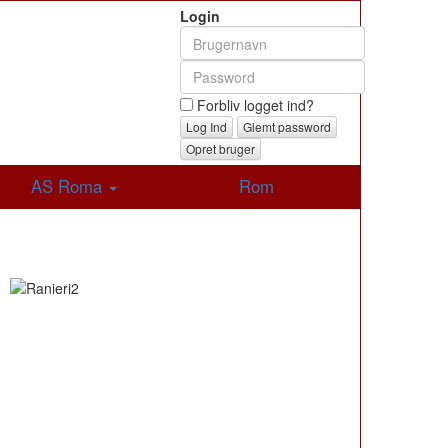
Login
Forbliv logget ind?
Glemt password
Opret bruger
AS Roma
Rom