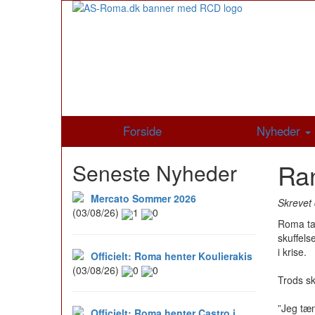
Forside
Nyheder
Ran
Seneste Nyheder
Mercato Sommer 2026
Skrevet 
(03/08/26)
1
0
Roma ta
skuffels
i krise.
Officielt: Roma henter Koulierakis
(03/08/26)
0
0
Trods sk
”Jeg tæn
Officielt: Roma henter Castro i