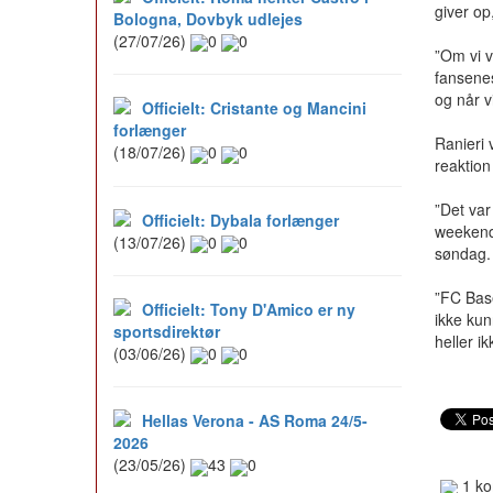
giver op,
Bologna, Dovbyk udlejes
(27/07/26)
0
0
”Om vi v
fansenes
og når v
Officielt: Cristante og Mancini
forlænger
Ranieri 
(18/07/26)
0
0
reaktio
”Det var
Officielt: Dybala forlænger
weekende
(13/07/26)
0
0
søndag. 
”FC Base
Officielt: Tony D'Amico er ny
ikke kun
sportsdirektør
heller ik
(03/06/26)
0
0
Hellas Verona - AS Roma 24/5-
2026
(23/05/26)
43
0
1 ko