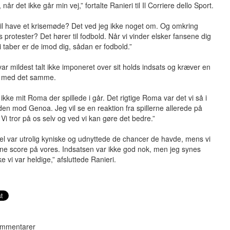
 når det ikke går min vej,” fortalte Ranieri til Il Corriere dello Sport.
il have et krisemøde? Det ved jeg ikke noget om. Og omkring
 protester? Det hører til fodbold. Når vi vinder elsker fansene dig
i taber er de imod dig, sådan er fodbold.”
var mildest talt ikke imponeret over sit holds indsats og kræver en
n med det samme.
 ikke mit Roma der spillede i går. Det rigtige Roma var det vi så i
n mod Genoa. Jeg vil se en reaktion fra spillerne allerede på
Vi tror på os selv og ved vi kan gøre det bedre.”
l var utrolig kyniske og udnyttede de chancer de havde, mens vi
ne score på vores. Indsatsen var ikke god nok, men jeg synes
ke vi var heldige,” afsluttede Ranieri.
mmentarer