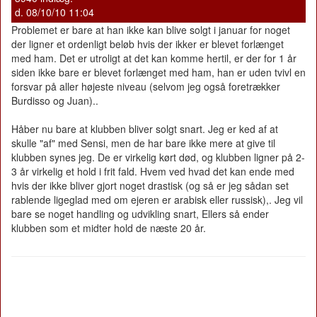
d. 08/10/10 11:04
Problemet er bare at han ikke kan blive solgt i januar for noget
der ligner et ordenligt beløb hvis der ikker er blevet forlænget
med ham. Det er utroligt at det kan komme hertil, er der for 1 år
siden ikke bare er blevet forlænget med ham, han er uden tvivl en
forsvar på aller højeste niveau (selvom jeg også foretrækker
Burdisso og Juan)..
Håber nu bare at klubben bliver solgt snart. Jeg er ked af at
skulle "af" med Sensi, men de har bare ikke mere at give til
klubben synes jeg. De er virkelig kørt død, og klubben ligner på 2-
3 år virkelig et hold i frit fald. Hvem ved hvad det kan ende med
hvis der ikke bliver gjort noget drastisk (og så er jeg sådan set
rablende ligeglad med om ejeren er arabisk eller russisk),. Jeg vil
bare se noget handling og udvikling snart, Ellers så ender
klubben som et midter hold de næste 20 år.