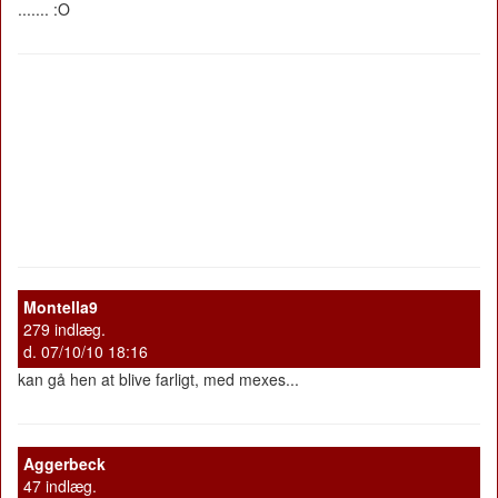
....... :O
Montella9
279 indlæg.
d. 07/10/10 18:16
kan gå hen at blive farligt, med mexes...
Aggerbeck
47 indlæg.