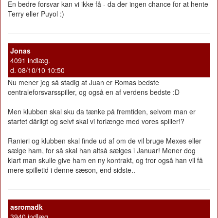
En bedre forsvar kan vi ikke få - da der ingen chance for at hente
Terry eller Puyol :)
Jonas
4091 indlæg.
d. 08/10/10 10:50
Nu mener jeg så stadig at Juan er Romas bedste
centraleforsvarsspiller, og også en af verdens bedste :D
Men klubben skal sku da tænke på fremtiden, selvom man er
startet dårligt og selvf skal vi forlænge med vores spiller!?
Ranieri og klubben skal finde ud af om de vil bruge Mexes eller
sælge ham, for så skal han altså sælges i Januar! Mener dog
klart man skulle give ham en ny kontrakt, og tror også han vil få
mere spilletid i denne sæson, end sidste..
asromadk
3940 indlæg.