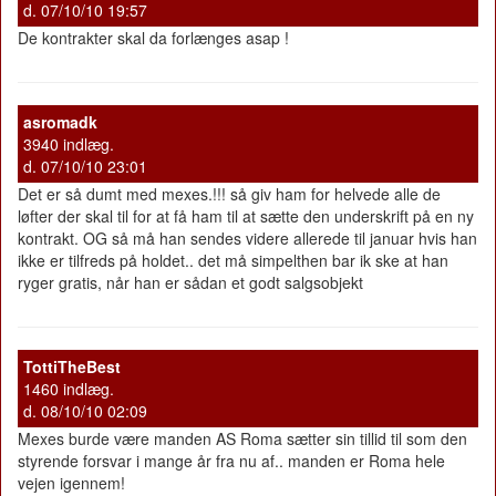
d. 07/10/10 19:57
De kontrakter skal da forlænges asap !
asromadk
3940 indlæg.
d. 07/10/10 23:01
Det er så dumt med mexes.!!! så giv ham for helvede alle de
løfter der skal til for at få ham til at sætte den underskrift på en ny
kontrakt. OG så må han sendes videre allerede til januar hvis han
ikke er tilfreds på holdet.. det må simpelthen bar ik ske at han
ryger gratis, når han er sådan et godt salgsobjekt
TottiTheBest
1460 indlæg.
d. 08/10/10 02:09
Mexes burde være manden AS Roma sætter sin tillid til som den
styrende forsvar i mange år fra nu af.. manden er Roma hele
vejen igennem!