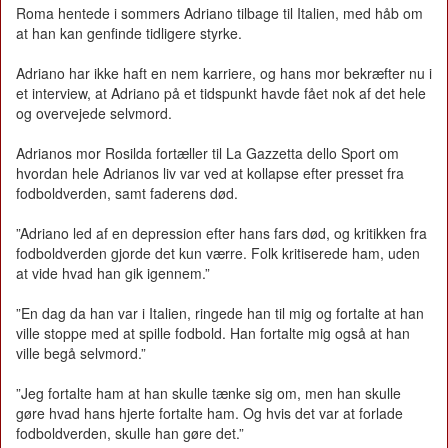
Roma hentede i sommers Adriano tilbage til Italien, med håb om
at han kan genfinde tidligere styrke.
Adriano har ikke haft en nem karriere, og hans mor bekræfter nu i
et interview, at Adriano på et tidspunkt havde fået nok af det hele
og overvejede selvmord.
Adrianos mor Rosilda fortæller til La Gazzetta dello Sport om
hvordan hele Adrianos liv var ved at kollapse efter presset fra
fodboldverden, samt faderens død.
”Adriano led af en depression efter hans fars død, og kritikken fra
fodboldverden gjorde det kun værre. Folk kritiserede ham, uden
at vide hvad han gik igennem.”
”En dag da han var i Italien, ringede han til mig og fortalte at han
ville stoppe med at spille fodbold. Han fortalte mig også at han
ville begå selvmord.”
”Jeg fortalte ham at han skulle tænke sig om, men han skulle
gøre hvad hans hjerte fortalte ham. Og hvis det var at forlade
fodboldverden, skulle han gøre det.”