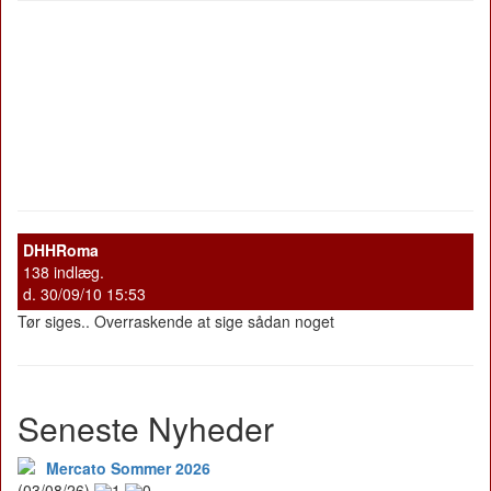
DHHRoma
138 indlæg.
d. 30/09/10 15:53
Tør siges.. Overraskende at sige sådan noget
Seneste Nyheder
Mercato Sommer 2026
(03/08/26)
1
0