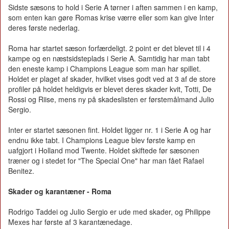
Sidste sæsons to hold i Serie A tørner i aften sammen i en kamp,
som enten kan gøre Romas krise værre eller som kan give Inter
deres første nederlag.
Roma har startet sæson forfærdeligt. 2 point er det blevet til i 4
kampe og en næstsidsteplads i Serie A. Samtidig har man tabt
den eneste kamp i Champions League som man har spillet.
Holdet er plaget af skader, hvilket vises godt ved at 3 af de store
profiler på holdet heldigvis er blevet deres skader kvit, Totti, De
Rossi og Riise, mens ny på skadeslisten er førstemålmand Julio
Sergio.
Inter er startet sæsonen fint. Holdet ligger nr. 1 i Serie A og har
endnu ikke tabt. I Champions League blev første kamp en
uafgjort i Holland mod Twente. Holdet skiftede før sæsonen
træner og i stedet for "The Special One" har man fået Rafael
Benitez.
Skader og karantæner - Roma
Rodrigo Taddei og Julio Sergio er ude med skader, og Philippe
Mexes har første af 3 karantænedage.