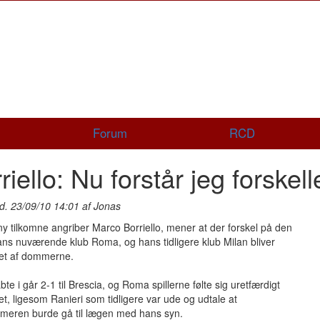
Forum
RCD
riello: Nu forstår jeg forskel
d. 23/09/10 14:01 af Jonas
 tilkomne angriber Marco Borriello, mener at der forskel på den
ns nuværende klub Roma, og hans tidligere klub Milan bliver
et af dommerne.
te i går 2-1 til Brescia, og Roma spillerne følte sig uretfærdigt
t, ligesom Ranieri som tidligere var ude og udtale at
mmeren burde gå til lægen med hans syn.