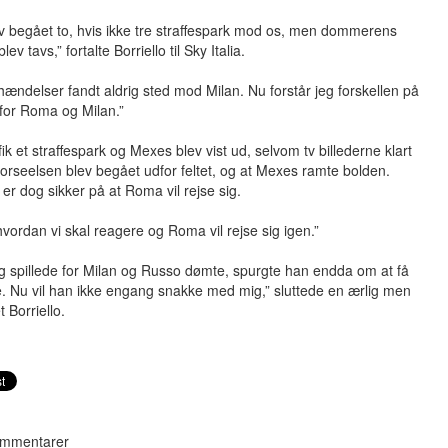
v begået to, hvis ikke tre straffespark mod os, men dommerens
rblev tavs,” fortalte Borriello til Sky Italia.
ændelser fandt aldrig sted mod Milan. Nu forstår jeg forskellen på
e for Roma og Milan.”
fik et straffespark og Mexes blev vist ud, selvom tv billederne klart
 forseelsen blev begået udfor feltet, og at Mexes ramte bolden.
o er dog sikker på at Roma vil rejse sig.
hvordan vi skal reagere og Roma vil rejse sig igen.”
eg spillede for Milan og Russo dømte, spurgte han endda om at få
e. Nu vil han ikke engang snakke med mig,” sluttede en ærlig men
t Borriello.
mmentarer