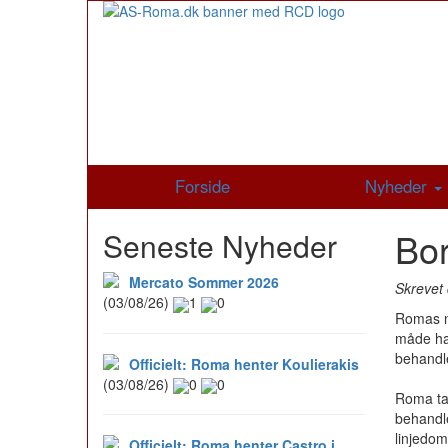
Forside
Nyheder
Bor
Seneste Nyheder
Mercato Sommer 2026
Skrevet 
(03/08/26)
1
0
Romas ny
måde ha
behandl
Officielt: Roma henter Koulierakis
(03/08/26)
0
0
Roma tab
behandle
linjedo
Officielt: Roma henter Castro i