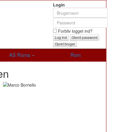
Login
Forbliv logget ind?
Glemt password
Opret bruger
AS Roma
Rom
len