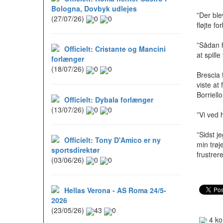
Bologna, Dovbyk udlejes
”Der ble
(27/07/26)
0
0
fløjte fo
”Sådan h
Officielt: Cristante og Mancini
at spill
forlænger
(18/07/26)
0
0
Brescia 
viste at
Borriell
Officielt: Dybala forlænger
(13/07/26)
0
0
”Vi ved 
”Sidst j
Officielt: Tony D'Amico er ny
min trøj
sportsdirektør
frustrere
(03/06/26)
0
0
Hellas Verona - AS Roma 24/5-
2026
(23/05/26)
43
0
4 ko