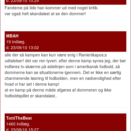
d. 23/09/10 10:25
Fandeme på tide han kommer ud med noget kritik.
var også helt skandaløst at se den dommer!
MBAH
19 indlæg.
d. 23/09/10 13:02
alle der så kampen kan kun være enig i Ranieri&apos;s
udtalelser! det var ren tyveri. efter denne kamp synes jeg, der bør
indføres tv-skærme på sidelinjen som i amerikansk fodbold, så
dommerne kan se situationerne igennem. Det er ikke en særlig
charmerende løsning til fodbolden, men en nødvendighed efter
hvad vi har set i denne kamp!
at en kamp på denne måde afgøres af dommeren og ikke
fodboldspillet er skandaløst..
TottiTheBest
1460 indlæg.
d. 23/09/10 15:27