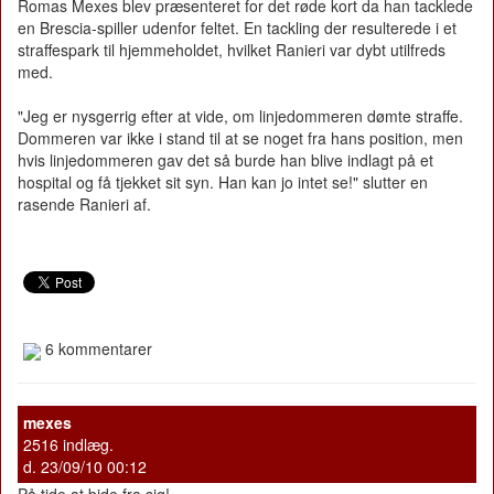
Romas Mexes blev præsenteret for det røde kort da han tacklede
en Brescia-spiller udenfor feltet. En tackling der resulterede i et
straffespark til hjemmeholdet, hvilket Ranieri var dybt utilfreds
med.
"Jeg er nysgerrig efter at vide, om linjedommeren dømte straffe.
Dommeren var ikke i stand til at se noget fra hans position, men
hvis linjedommeren gav det så burde han blive indlagt på et
hospital og få tjekket sit syn. Han kan jo intet se!" slutter en
rasende Ranieri af.
6 kommentarer
mexes
2516 indlæg.
d. 23/09/10 00:12
På tide at bide fra sig!