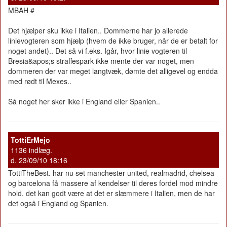
MBAH #
Det hjælper sku ikke i Italien.. Dommerne har jo allerede
linievogteren som hjælp (hvem de ikke bruger, når de er betalt for
noget andet).. Det så vi f.eks. Igår, hvor linie vogteren til
Bresia&apos;s straffespark ikke mente der var noget, men
dommeren der var meget langtvæk, dømte det alligevel og endda
med rødt til Mexes..
Så noget her sker ikke i England eller Spanien..
TottiErMejo
1136 indlæg.
d. 23/09/10 18:16
TottiTheBest. har nu set manchester united, realmadrid, chelsea
og barcelona få massere af kendelser til deres fordel mod mindre
hold. det kan godt være at det er slæmmere i Italien, men de har
det også i England og Spanien.