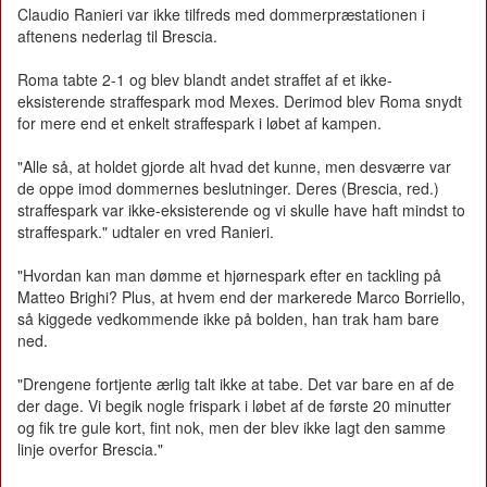
Claudio Ranieri var ikke tilfreds med dommerpræstationen i
aftenens nederlag til Brescia.
Roma tabte 2-1 og blev blandt andet straffet af et ikke-
eksisterende straffespark mod Mexes. Derimod blev Roma snydt
for mere end et enkelt straffespark i løbet af kampen.
"Alle så, at holdet gjorde alt hvad det kunne, men desværre var
de oppe imod dommernes beslutninger. Deres (Brescia, red.)
straffespark var ikke-eksisterende og vi skulle have haft mindst to
straffespark." udtaler en vred Ranieri.
"Hvordan kan man dømme et hjørnespark efter en tackling på
Matteo Brighi? Plus, at hvem end der markerede Marco Borriello,
så kiggede vedkommende ikke på bolden, han trak ham bare
ned.
"Drengene fortjente ærlig talt ikke at tabe. Det var bare en af de
der dage. Vi begik nogle frispark i løbet af de første 20 minutter
og fik tre gule kort, fint nok, men der blev ikke lagt den samme
linje overfor Brescia."