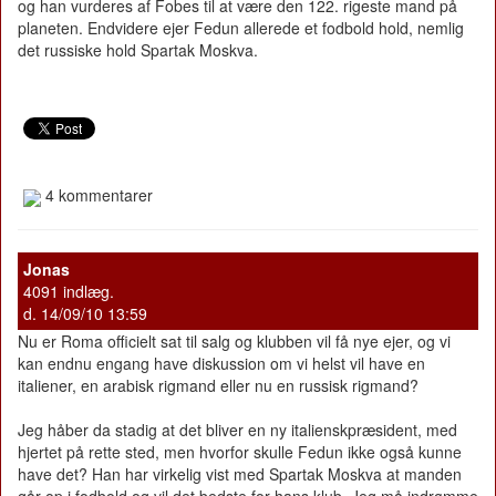
og han vurderes af Fobes til at være den 122. rigeste mand på
planeten. Endvidere ejer Fedun allerede et fodbold hold, nemlig
det russiske hold Spartak Moskva.
4 kommentarer
Jonas
4091 indlæg.
d. 14/09/10 13:59
Nu er Roma officielt sat til salg og klubben vil få nye ejer, og vi
kan endnu engang have diskussion om vi helst vil have en
italiener, en arabisk rigmand eller nu en russisk rigmand?
Jeg håber da stadig at det bliver en ny italienskpræsident, med
hjertet på rette sted, men hvorfor skulle Fedun ikke også kunne
have det? Han har virkelig vist med Spartak Moskva at manden
går op i fodbold og vil det bedste for hans klub. Jeg må indrømme