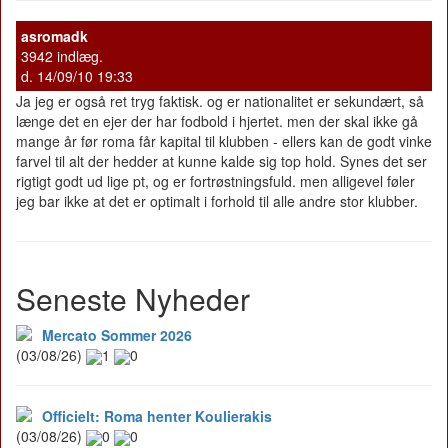
asromadk
3942 indlæg.
d. 14/09/10 19:33
Ja jeg er også ret tryg faktisk. og er nationalitet er sekundært, så
længe det en ejer der har fodbold i hjertet. men der skal ikke gå
mange år før roma får kapital til klubben - ellers kan de godt vinke
farvel til alt der hedder at kunne kalde sig top hold. Synes det ser
rigtigt godt ud lige pt, og er fortrøstningsfuld. men alligevel føler
jeg bar ikke at det er optimalt i forhold til alle andre stor klubber.
Seneste Nyheder
Mercato Sommer 2026
(03/08/26)
1
0
Officielt: Roma henter Koulierakis
(03/08/26)
0
0