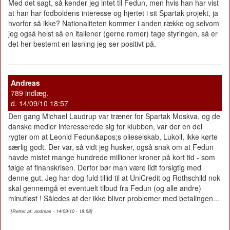
Med det sagt, så kender jeg intet til Fedun, men hvis han har vist
at han har fodboldens interesse og hjertet i sit Spartak projekt, ja
hvorfor så ikke? Nationaliteten kommer i anden række og selvom
jeg også helst så en italiener (gerne romer) tage styringen, så er
det her bestemt en løsning jeg ser positivt på.
Andreas
789 indlæg.
d. 14/09/10 18:57
Den gang Michael Laudrup var træner for Spartak Moskva, og de
danske medier interesserede sig for klubben, var der en del
rygter om at Leonid Fedun&apos;s olieselskab, Lukoil, ikke kørte
særlig godt. Der var, så vidt jeg husker, også snak om at Fedun
havde mistet mange hundrede millioner kroner på kort tid - som
følge af finanskrisen. Derfor bør man være lidt forsigtig med
denne gut. Jeg har dog fuld tillid til at UniCredit og Rothschild nok
skal gennemgå et eventuelt tilbud fra Fedun (og alle andre)
minutiøst ! Således at der ikke bliver problemer med betalingen...
[Rettet af: andreas - 14/09/10 - 18:58]