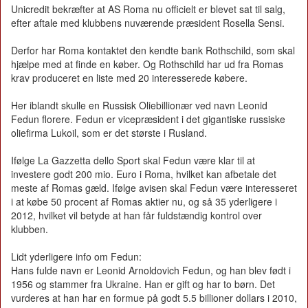
Unicredit bekræfter at AS Roma nu officielt er blevet sat til salg,
efter aftale med klubbens nuværende præsident Rosella Sensi.
Derfor har Roma kontaktet den kendte bank Rothschild, som skal
hjælpe med at finde en køber. Og Rothschild har ud fra Romas
krav produceret en liste med 20 interesserede købere.
Her iblandt skulle en Russisk Oliebillionær ved navn Leonid
Fedun florere. Fedun er vicepræsident i det gigantiske russiske
oliefirma Lukoil, som er det største i Rusland.
Ifølge La Gazzetta dello Sport skal Fedun være klar til at
investere godt 200 mio. Euro i Roma, hvilket kan afbetale det
meste af Romas gæld. Ifølge avisen skal Fedun være interesseret
i at købe 50 procent af Romas aktier nu, og så 35 yderligere i
2012, hvilket vil betyde at han får fuldstændig kontrol over
klubben.
Lidt yderligere info om Fedun:
Hans fulde navn er Leonid Arnoldovich Fedun, og han blev født i
1956 og stammer fra Ukraine. Han er gift og har to børn. Det
vurderes at han har en formue på godt 5.5 billioner dollars i 2010,