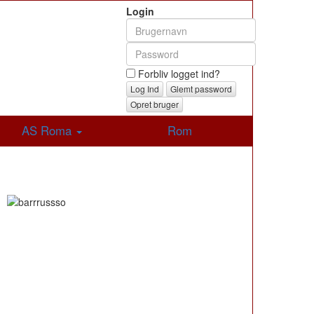
Login
Forbliv logget ind?
Glemt password
Opret bruger
AS Roma
Rom