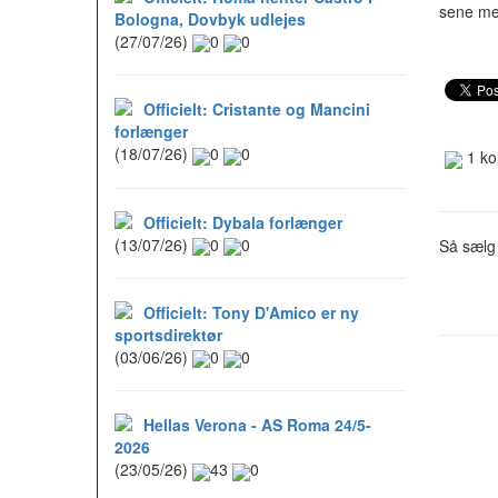
sene me
Bologna, Dovbyk udlejes
(27/07/26)
0
0
Officielt: Cristante og Mancini
forlænger
(18/07/26)
0
0
1 ko
Officielt: Dybala forlænger
(13/07/26)
0
0
Så sælg
Officielt: Tony D'Amico er ny
sportsdirektør
(03/06/26)
0
0
Hellas Verona - AS Roma 24/5-
2026
(23/05/26)
43
0