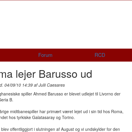
Forum
RCD
a lejer Barusso ud
d. 04/09/10 14:39 af Julii Caesares
anesiske spiller Ahmed Barusso er blevet udlejet til Livorno der
 Seria B.
rige midtbanespiller har primært været lejet ud i sin tid hos Roma,
ndet hos tyrkiske Galatasaray og Torino.
blev offentliggjort i slutningen af August og vi undskylder for den