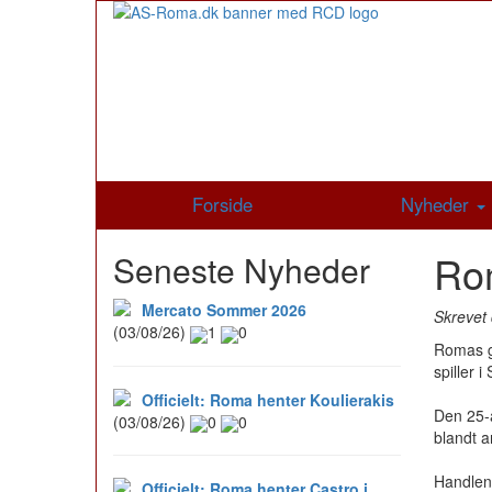
Forside
Nyheder
Rom
Seneste Nyheder
Mercato Sommer 2026
Skrevet 
(03/08/26)
1
0
Romas gh
spiller i
Officielt: Roma henter Koulierakis
Den 25-å
(03/08/26)
0
0
blandt a
Handlen 
Officielt: Roma henter Castro i