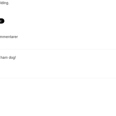
lding.
mmentarer
 ham dog!