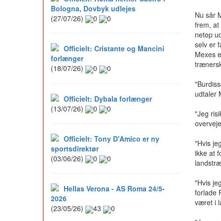
Bologna, Dovbyk udlejes
Nu sår M
(27/07/26)
0
0
frem, at
netop u
selv er 
Officielt: Cristante og Mancini
Mexes er
forlænger
trænersk
(18/07/26)
0
0
"Burdiss
udtaler
Officielt: Dybala forlænger
(13/07/26)
0
0
"Jeg ris
overveje
Officielt: Tony D'Amico er ny
"Hvis je
sportsdirektør
ikke at 
(03/06/26)
0
0
landstræ
"Hvis jeg
Hellas Verona - AS Roma 24/5-
forlade R
2026
været i l
(23/05/26)
43
0