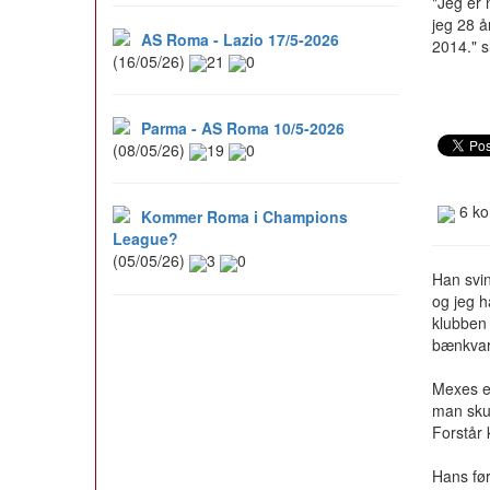
"Jeg er 
jeg 28 å
AS Roma - Lazio 17/5-2026
2014." s
(16/05/26)
21
0
Parma - AS Roma 10/5-2026
(08/05/26)
19
0
6 ko
Kommer Roma i Champions
League?
(05/05/26)
3
0
Han svin
og jeg h
klubben 
bænkvar
Mexes er
man sku 
Forstår 
Hans førs