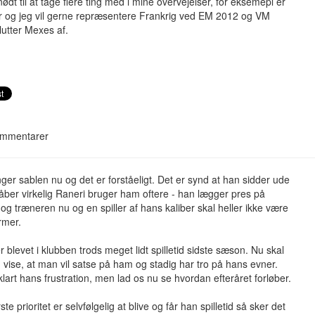
nødt til at tage flere ting med i mine overvejelser, for eksemepl er
r og jeg vil gerne repræsentere Frankrig ved EM 2012 og VM
lutter Mexes af.
mmentarer
ger sablen nu og det er forståeligt. Det er synd at han sidder ude
åber virkelig Raneri bruger ham oftere - han lægger pres på
og træneren nu og en spiller af hans kaliber skal heller ikke være
mer.
 blevet i klubben trods meget lidt spilletid sidste sæson. Nu skal
vise, at man vil satse på ham og stadig har tro på hans evner.
klart hans frustration, men lad os nu se hvordan efteråret forløber.
te prioritet er selvfølgelig at blive og får han spilletid så sker det