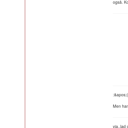
også. Ko
:&apos;(
Men han
yja..lad