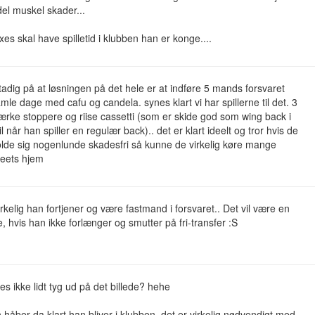
del muskel skader...
s skal have spilletid i klubben han er konge....
tadig på at løsningen på det hele er at indføre 5 mands forsvaret
mle dage med cafu og candela. synes klart vi har spillerne til det. 3
rke stoppere og riise cassetti (som er skide god som wing back i
il når han spiller en regulær back).. det er klart ideelt og tror hvis de
lde sig nogenlunde skadesfri så kunne de virkelig køre mange
heets hjem
rkelig han fortjener og være fastmand i forsvaret.. Det vil være en
, hvis han ikke forlænger og smutter på fri-transfer :S
s ikke lidt tyg ud på det billede? hehe
håber da klart han bliver i klubben, det er virkelig nødvendigt med