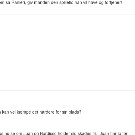
m så Ranieri, giv manden den spilletid han vil have og fortjener!
 kan vel kæmpe det hårdere for sin plads?
 os nu se om Juan og Burdisso holder sig skades fri...Juan har jo før