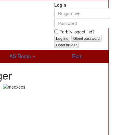
Login
Forbliv logget ind?
Glemt password
Opret bruger
AS Roma
Rom
ger