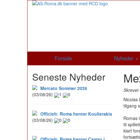
Forside
Nyheder
Mex
Seneste Nyheder
Mercato Sommer 2026
Skrevet 
(03/08/26)
1
0
Nicolas 
tilgang 
Officielt: Roma henter Koulierakis
Romas l
(03/08/26)
0
0
til spil
klart fo
fortsætt
Officielt: Roma henter Castro i