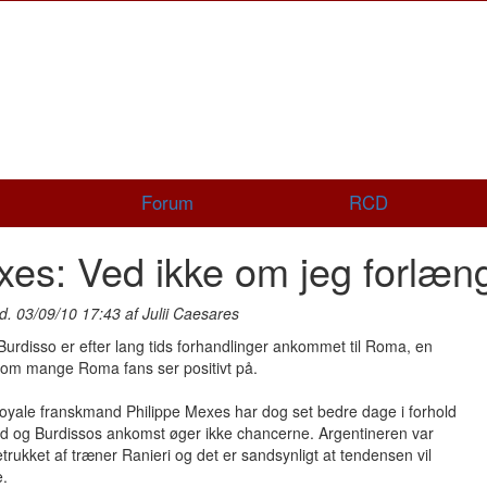
Forum
RCD
es: Ved ikke om jeg forlæn
d. 03/09/10 17:43 af Julii Caesares
Burdisso er efter lang tids forhandlinger ankommet til Roma, en
som mange Roma fans ser positivt på.
oyale franskmand Philippe Mexes har dog set bedre dage i forhold
letid og Burdissos ankomst øger ikke chancerne. Argentineren var
retrukket af træner Ranieri og det er sandsynligt at tendensen vil
e.