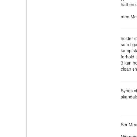
haft en 
men Mexe
holder s
som i ga
kamp stæ
forhold t
3 kan ho
clean s
Synes vi
skandale
Ser Mexe
Når men 