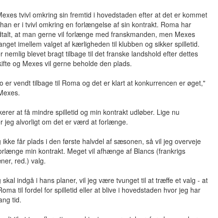
exes tvivl omkring sin fremtid i hovedstaden efter at det er kommet
 han er i tvivl omkring en forlængelse af sin kontrakt. Roma har
dtalt, at man gerne vil forlænge med franskmanden, men Mexes
fanget imellem valget af kærligheden til klubben og sikker spilletid.
 nemlig blevet bragt tilbage til det franske landshold efter dettes
ifte og Mexes vil gerne beholde den plads.
o er vendt tilbage til Roma og det er klart at konkurrencen er øget,"
 Mexes.
ikerer at få mindre spilletid og min kontrakt udløber. Lige nu
r jeg alvorligt om det er værd at forlænge.
g ikke får plads i den første halvdel af sæsonen, så vil jeg overveje
forlænge min kontrakt. Meget vil afhænge af Blancs (frankrigs
ner, red.) valg.
 skal indgå i hans planer, vil jeg være tvunget til at træffe et valg - at
oma til fordel for spilletid eller at blive i hovedstaden hvor jeg har
ang tid.