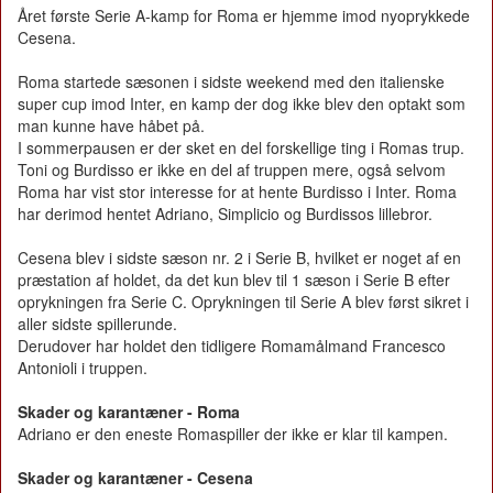
Året første Serie A-kamp for Roma er hjemme imod nyoprykkede
Cesena.
Roma startede sæsonen i sidste weekend med den italienske
super cup imod Inter, en kamp der dog ikke blev den optakt som
man kunne have håbet på.
I sommerpausen er der sket en del forskellige ting i Romas trup.
Toni og Burdisso er ikke en del af truppen mere, også selvom
Roma har vist stor interesse for at hente Burdisso i Inter. Roma
har derimod hentet Adriano, Simplicio og Burdissos lillebror.
Cesena blev i sidste sæson nr. 2 i Serie B, hvilket er noget af en
præstation af holdet, da det kun blev til 1 sæson i Serie B efter
oprykningen fra Serie C. Oprykningen til Serie A blev først sikret i
aller sidste spillerunde.
Derudover har holdet den tidligere Romamålmand Francesco
Antonioli i truppen.
Skader og karantæner - Roma
Adriano er den eneste Romaspiller der ikke er klar til kampen.
Skader og karantæner - Cesena