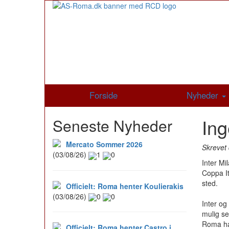
Forside
Nyheder
Ing
Seneste Nyheder
Mercato Sommer 2026
Skrevet 
(03/08/26)
1
0
Inter M
Coppa It
sted.
Officielt: Roma henter Koulierakis
(03/08/26)
0
0
Inter og
mulig se
Roma har
Officielt: Roma henter Castro i