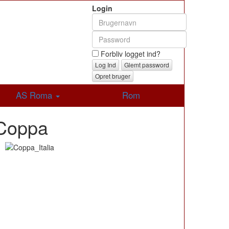
Login
Forbliv logget ind?
Glemt password
Opret bruger
AS Roma
Rom
 Coppa