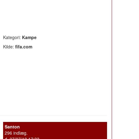
Kategori:
Kampe
Kilde:
fifa.com
Santon
296 indlæg.
d. 27/07/10 17:33