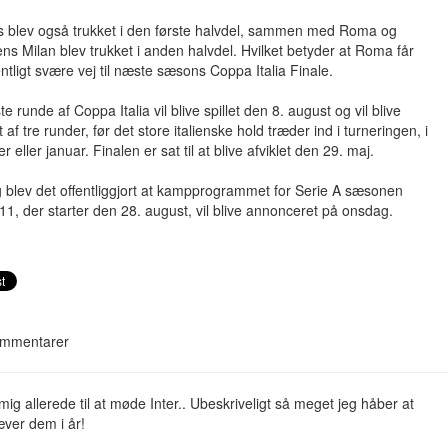
s blev også trukket i den første halvdel, sammen med Roma og
ens Milan blev trukket i anden halvdel. Hvilket betyder at Roma får
tligt svære vej til næste sæsons Coppa Italia Finale.
te runde af Coppa Italia vil blive spillet den 8. august og vil blive
t af tre runder, før det store italienske hold træder ind i turneringen, i
 eller januar. Finalen er sat til at blive afviklet den 29. maj.
 blev det offentliggjort at kampprogrammet for Serie A sæsonen
1, der starter den 28. august, vil blive annonceret på onsdag.
mmentarer
ig allerede til at møde Inter.. Ubeskriveligt så meget jeg håber at
ver dem i år!