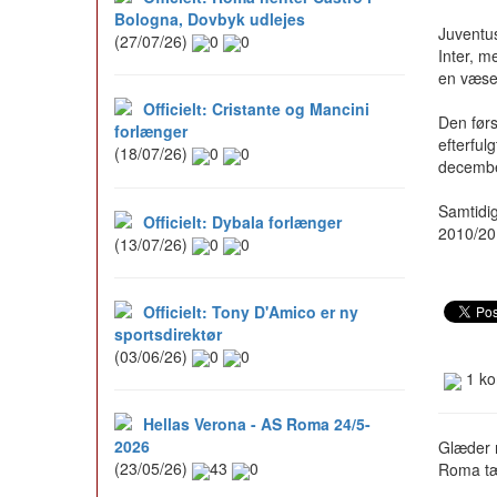
Bologna, Dovbyk udlejes
Juventu
(27/07/26)
0
0
Inter, m
en væsen
Officielt: Cristante og Mancini
Den førs
forlænger
efterfulg
(18/07/26)
0
0
december
Samtidig
Officielt: Dybala forlænger
2010/201
(13/07/26)
0
0
Officielt: Tony D'Amico er ny
sportsdirektør
(03/06/26)
0
0
1 ko
Hellas Verona - AS Roma 24/5-
2026
Glæder m
(23/05/26)
43
0
Roma tæ