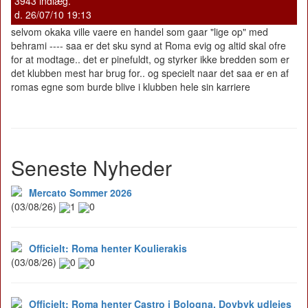
3943 indlæg.
d. 26/07/10 19:13
selvom okaka ville vaere en handel som gaar "lige op" med
behrami ---- saa er det sku synd at Roma evig og altid skal ofre
for at modtage.. det er pinefuldt, og styrker ikke bredden som er
det klubben mest har brug for.. og specielt naar det saa er en af
romas egne som burde blive i klubben hele sin karriere
Seneste Nyheder
Mercato Sommer 2026
(03/08/26)
1
0
Officielt: Roma henter Koulierakis
(03/08/26)
0
0
Officielt: Roma henter Castro i Bologna, Dovbyk udlejes