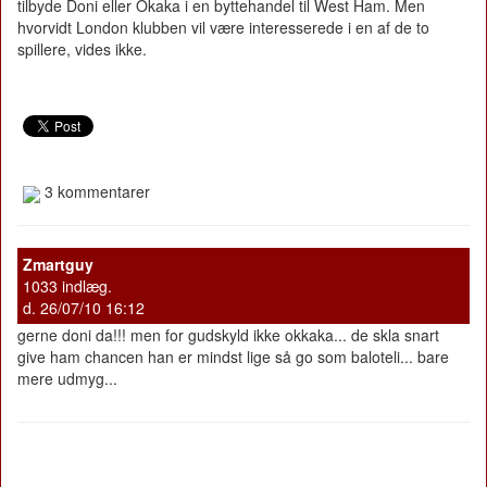
tilbyde Doni eller Okaka i en byttehandel til West Ham. Men
hvorvidt London klubben vil være interesserede i en af de to
spillere, vides ikke.
3 kommentarer
Zmartguy
1033 indlæg.
d. 26/07/10 16:12
gerne doni da!!! men for gudskyld ikke okkaka... de skla snart
give ham chancen han er mindst lige så go som baloteli... bare
mere udmyg...