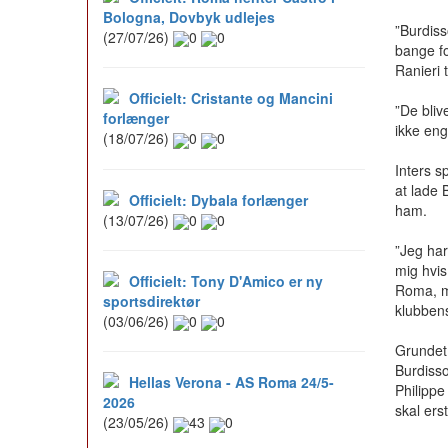
Bologna, Dovbyk udlejes
”Burdiss
(27/07/26)
0
0
bange for
Ranieri t
Officielt: Cristante og Mancini
”De bliv
forlænger
ikke eng
(18/07/26)
0
0
Inters s
at lade 
Officielt: Dybala forlænger
ham.
(13/07/26)
0
0
”Jeg har
mig hvis
Officielt: Tony D'Amico er ny
Roma, me
sportsdirektør
klubbens
(03/06/26)
0
0
Grundet
Burdiss
Hellas Verona - AS Roma 24/5-
Philippe
2026
skal ers
(23/05/26)
43
0