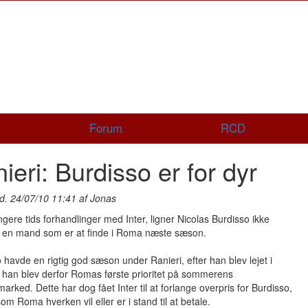
Forum
RCD
ieri: Burdisso er for dyr
d. 24/07/10 11:41 af Jonas
ngere tids forhandlinger med Inter, ligner Nicolas Burdisso ikke
 en mand som er at finde i Roma næste sæson.
 havde en rigtig god sæson under Ranieri, efter han blev lejet i
g han blev derfor Romas første prioritet på sommerens
marked. Dette har dog fået Inter til at forlange overpris for Burdisso,
som Roma hverken vil eller er i stand til at betale.