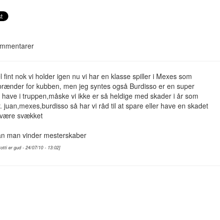
mmentarer
el fint nok vi holder igen nu vi har en klasse spiller i Mexes som
 brænder for kubben, men jeg syntes også Burdisso er en super
at have i truppen,måske vi ikke er så heldige med skader i år som
r. juan,mexes,burdisso så har vi råd til at spare eller have en skadet
 være svækket
an man vinder mesterskaber
totti er gud - 24/07/10 - 13:02]