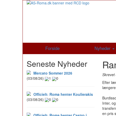
Forside
Nyheder
Ran
Seneste Nyheder
Mercato Sommer 2026
Skrevet 
(03/08/26)
1
0
Efter læ
længere
Officielt: Roma henter Koulierakis
Burdisso
(03/08/26)
0
0
Inter, o
transfer
en pris 
Officielt: Roma henter Castro i