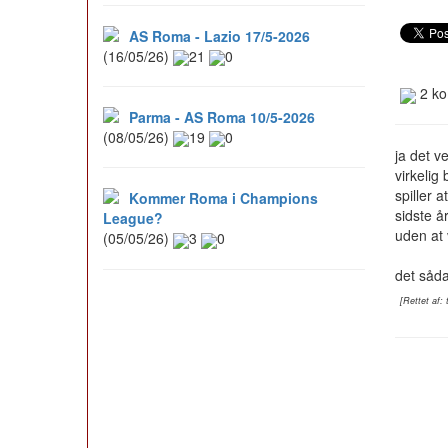
AS Roma - Lazio 17/5-2026
(16/05/26)
21
0
2 ko
Parma - AS Roma 10/5-2026
(08/05/26)
19
0
ja det v
virkelig
spiller 
Kommer Roma i Champions
sidste å
League?
uden at
(05/05/26)
3
0
det såd
[Rettet af: 