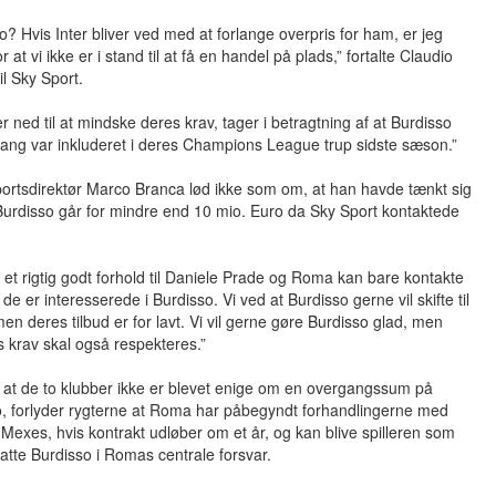
o? Hvis Inter bliver ved med at forlange overpris for ham, er jeg
 at vi ikke er i stand til at få en handel på plads,” fortalte Claudio
il Sky Sport.
er ned til at mindske deres krav, tager i betragtning af at Burdisso
ang var inkluderet i deres Champions League trup sidste sæson.”
portsdirektør Marco Branca lød ikke som om, at han havde tænkt sig
Burdisso går for mindre end 10 mio. Euro da Sky Sport kontaktede
 et rigtig godt forhold til Daniele Prade og Roma kan bare kontakte
 de er interesserede i Burdisso. Vi ved at Burdisso gerne vil skifte til
n deres tilbud er for lavt. Vi vil gerne gøre Burdisso glad, men
 krav skal også respekteres.”
 at de to klubber ikke er blevet enige om en overgangssum på
o, forlyder rygterne at Roma har påbegyndt forhandlingerne med
 Mexes, hvis kontrakt udløber om et år, og kan blive spilleren som
tatte Burdisso i Romas centrale forsvar.