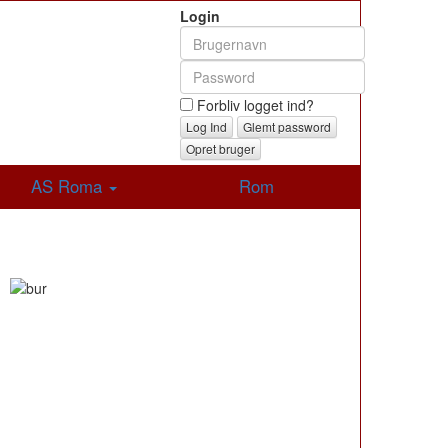
Login
Forbliv logget ind?
Glemt password
Opret bruger
AS Roma
Rom