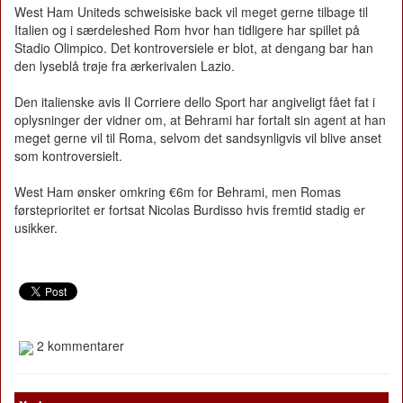
West Ham Uniteds schweisiske back vil meget gerne tilbage til
Italien og i særdeleshed Rom hvor han tidligere har spillet på
Stadio Olimpico. Det kontroversiele er blot, at dengang bar han
den lyseblå trøje fra ærkerivalen Lazio.
Den italienske avis Il Corriere dello Sport har angiveligt fået fat i
oplysninger der vidner om, at Behrami har fortalt sin agent at han
meget gerne vil til Roma, selvom det sandsynligvis vil blive anset
som kontroversielt.
West Ham ønsker omkring €6m for Behrami, men Romas
førsteprioritet er fortsat Nicolas Burdisso hvis fremtid stadig er
usikker.
2 kommentarer