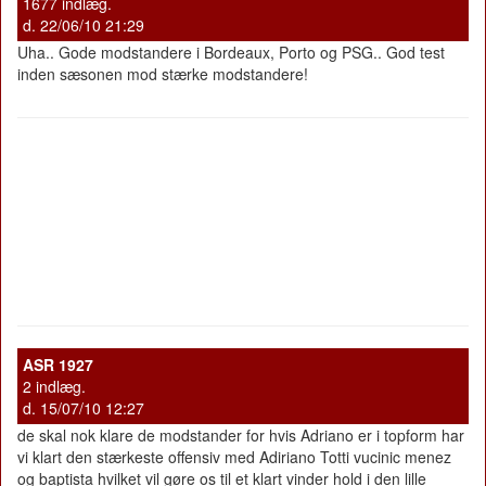
1677 indlæg.
d. 22/06/10 21:29
Uha.. Gode modstandere i Bordeaux, Porto og PSG.. God test
inden sæsonen mod stærke modstandere!
ASR 1927
2 indlæg.
d. 15/07/10 12:27
de skal nok klare de modstander for hvis Adriano er i topform har
vi klart den stærkeste offensiv med Adiriano Totti vucinic menez
og baptista hvilket vil gøre os til et klart vinder hold i den lille