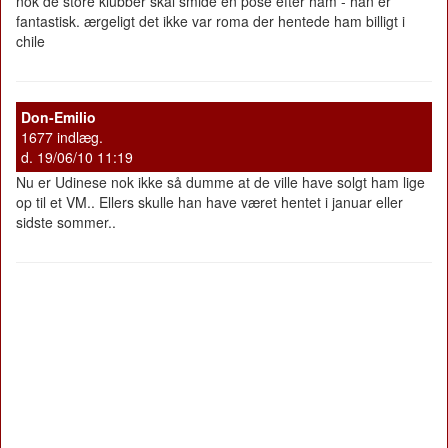
nok de store klubber skal smide en pose efter ham - han er
fantastisk. ærgeligt det ikke var roma der hentede ham billigt i
chile
Don-Emilio
1677 indlæg.
d. 19/06/10 11:19
Nu er Udinese nok ikke så dumme at de ville have solgt ham lige
op til et VM.. Ellers skulle han have været hentet i januar eller
sidste sommer..