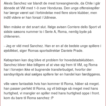
Alexis Sanchez var blandt de mest toneangivende, da Chile i går
åbnede sit VM med 1-0 over Honduras. Den unge offensivspiller
har længe været sat i forbindelse med flere store klubber, men
indtil videre er han forsat i Udinese.
Men måske er det snart slut. Ifølge avisen Corriere dello Sport vil
sidste sæsons nummer to i Serie A, Roma, nemlig byde på
chileneren.
- Jeg er vild med Sanchez. Han er en af de bedste unge spillere i
øjeblikket, siger Romas sportsdirektør Daniele Prade.
Købsprisen kan dog blive et problem for hovedstadsklubben.
Sanchez bliver ikke billigere af at vise sig frem til VM, og Roma
har i forvejen ikke et bugnende transferbudget, hvorfor der
sandsynligvis skal sælges spillere før en handel kan færdiggøres.
ville være fantastisk hvis han kommer til Roma, håber så meget.
han passer perfekt til Roma, og vil bidrage så meget med hans
hurtighed, vi mangler en spiller med hans hurtighed oppe i front.
kom du bare til Roma sanchez :P