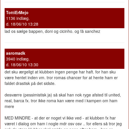
TottiErMejo
1136 indlæg.
d. 18/06/10 13:28
lad os sælge bappen, doni og cicinho. og få sanchez
asromadk
3940 indlæg.
d. 18/06/10 13:30
det sku ærgeligt at klubben ingen penge har haft. for han sku
være hentet inden vm. tror romas chancer for at hente ham er
faldet drastisk på det sidste.
desværre (pessimistisk ja) så skal han nok ryge afsted til united,
real, barca fx. tror ikke roma kan være med i kampen om ham
mere
MED MINDRE - at der er noget vi ikke ved - at klubben fx har
været i dialog om ham i nogle mdr osv osv .. for ellers så tror jeg