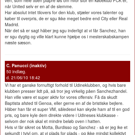
ven, som hele tiden plapre løs om hvor stor en købeklub FCK er,
når United selv er en af de slemme.
Har absolut intet tilovers for den klub, stjæler vores talenter og
køber til overpris, de er sgu ikke meget bedre end City eller Real
Madrid.
Når det så er sagt håber jeg sgu inderligt at vi får Sanchez, han
er sgu dygtig og ville klart kunne hjælpe os i mesterskabskampen
næste sæson.
C. Panucci (inaktiv)
50 indlæg.
d. 21/06/10 18:42
Vi har et ganske fornuftigt forhold til Udineklubben, og hvis bare
klubben presser lidt på, aå tror jeg virkelig påen Sanchezhandel.
Han ville være et super aktiv for vores offensiv. Få da skudt
Baptista afsted til Genoa, eller gerne en af de bristiske bejlere.
Håber han får et super VM, såledesvi kan skyde ham af til en god
pris, og bare kyle dem direkte videre i Udineses klubkasse -
selvom der nok skal et mindre beløb oven i hatten.
Hvis vi får sikret os Motta, Burdisso og Sanchez - så er jeg ike et
sekundt i tvivl om, at vi plads for plads - og ikke mindst kollektivt