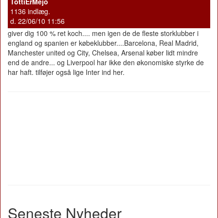
TottiErMejo
1136 indlæg.
d. 22/06/10 11:56
giver dig 100 % ret koch.... men igen de de fleste storklubber i
england og spanien er købeklubber....Barcelona, Real Madrid,
Manchester united og City, Chelsea, Arsenal køber lidt mindre
end de andre... og Liverpool har ikke den økonomiske styrke de
har haft. tilføjer også lige Inter ind her.
Seneste Nyheder