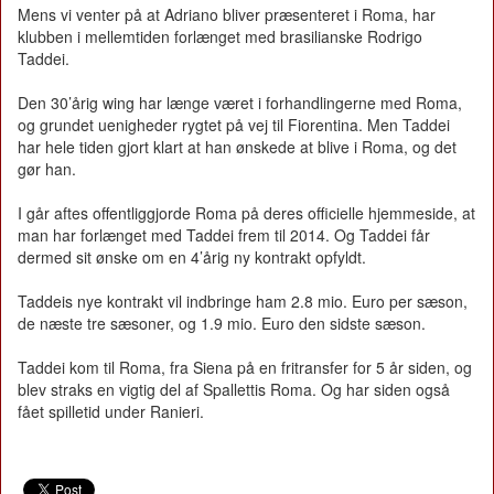
Mens vi venter på at Adriano bliver præsenteret i Roma, har
klubben i mellemtiden forlænget med brasilianske Rodrigo
Taddei.
Den 30’årig wing har længe været i forhandlingerne med Roma,
og grundet uenigheder rygtet på vej til Fiorentina. Men Taddei
har hele tiden gjort klart at han ønskede at blive i Roma, og det
gør han.
I går aftes offentliggjorde Roma på deres officielle hjemmeside, at
man har forlænget med Taddei frem til 2014. Og Taddei får
dermed sit ønske om en 4’årig ny kontrakt opfyldt.
Taddeis nye kontrakt vil indbringe ham 2.8 mio. Euro per sæson,
de næste tre sæsoner, og 1.9 mio. Euro den sidste sæson.
Taddei kom til Roma, fra Siena på en fritransfer for 5 år siden, og
blev straks en vigtig del af Spallettis Roma. Og har siden også
fået spilletid under Ranieri.