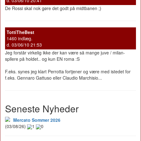
d. 03/06/10 20:41
De Rossi skal nok gøre det godt på midtbanen ;)
TottiTheBest
1460 indlæg.
d. 03/06/10 21:53
Jeg forstår virkelig ikke der kan være så mange juve / milan-
spllere på holdet.. og kun EN roma :S
F.eks. synes jeg klart Perrotta fortjener og være med istedet for
f.eks. Gennaro Gattuso eller Claudio Marchisio...
Seneste Nyheder
Mercato Sommer 2026
(03/08/26)
1
0