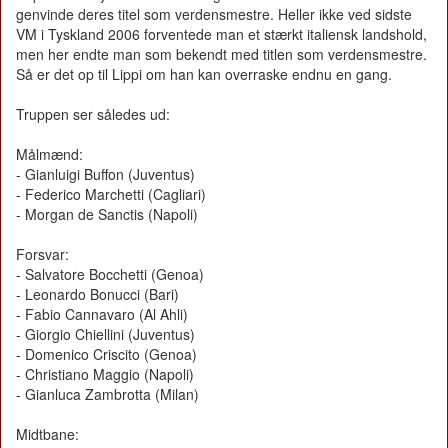
genvinde deres titel som verdensmestre. Heller ikke ved sidste
VM i Tyskland 2006 forventede man et stærkt italiensk landshold,
men her endte man som bekendt med titlen som verdensmestre.
Så er det op til Lippi om han kan overraske endnu en gang.
Truppen ser således ud:
Målmænd:
- Gianluigi Buffon (Juventus)
- Federico Marchetti (Cagliari)
- Morgan de Sanctis (Napoli)
Forsvar:
- Salvatore Bocchetti (Genoa)
- Leonardo Bonucci (Bari)
- Fabio Cannavaro (Al Ahli)
- Giorgio Chiellini (Juventus)
- Domenico Criscito (Genoa)
- Christiano Maggio (Napoli)
- Gianluca Zambrotta (Milan)
Midtbane: