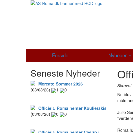
Forside
Nyheder
Off
Seneste Nyheder
Mercato Sommer 2026
Skrevet 
(03/08/26)
1
0
Nu blev
målmand
Officielt: Roma henter Koulierakis
Julio Se
(03/08/26)
0
0
”verdens
Roma har
Officielt: Roma henter Castro i