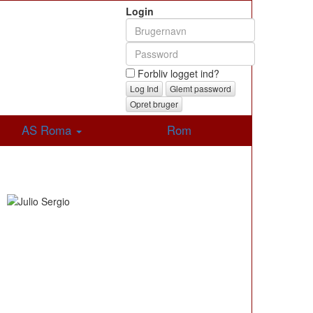
Login
Forbliv logget ind?
Glemt password
Opret bruger
AS Roma
Rom