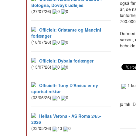
også får
Bologna, Dovbyk udlejes
år, de n
(27/07/26)
0
0
lønforhøj
700.000
Officielt: Cristante og Mancini
Dermed 
forlænger
sæson, o
(18/07/26)
0
0
beholde 
Officielt: Dybala forlænger
(13/07/26)
0
0
Officielt: Tony D'Amico er ny
1 ko
sportsdirektør
(03/06/26)
0
0
jo tak :D
Hellas Verona - AS Roma 24/5-
2026
(23/05/26)
43
0