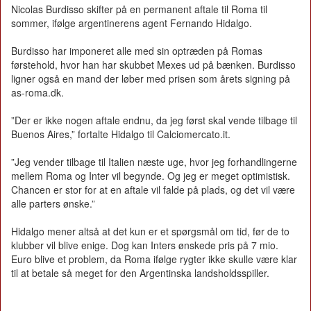
Nicolas Burdisso skifter på en permanent aftale til Roma til
sommer, ifølge argentinerens agent Fernando Hidalgo.
Burdisso har imponeret alle med sin optræden på Romas
førstehold, hvor han har skubbet Mexes ud på bænken. Burdisso
ligner også en mand der løber med prisen som årets signing på
as-roma.dk.
”Der er ikke nogen aftale endnu, da jeg først skal vende tilbage til
Buenos Aires,” fortalte Hidalgo til Calciomercato.it.
”Jeg vender tilbage til Italien næste uge, hvor jeg forhandlingerne
mellem Roma og Inter vil begynde. Og jeg er meget optimistisk.
Chancen er stor for at en aftale vil falde på plads, og det vil være
alle parters ønske.”
Hidalgo mener altså at det kun er et spørgsmål om tid, før de to
klubber vil blive enige. Dog kan Inters ønskede pris på 7 mio.
Euro blive et problem, da Roma ifølge rygter ikke skulle være klar
til at betale så meget for den Argentinska landsholdsspiller.