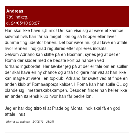
Andreas
789 indlæg.
d. 24/05/10 23:27
Han skal ikke have 4,5 mio! Det kan vise sig at være et kæmpe
selvmål hvis han får så meget i løn og så flopper eller laver
dumme ting udenfor banen. Det bør være muligt at lave en aftale,
hvor lønnen i høj grad reguleres efter spilleres indsats.
Selvom Adriano kan skifte på en Bosman, synes jeg at det er
Roma der sidder med de bedste kort på hånden ved
forhandlingsbordet. Her tænker jeg på at der er tale om en spiller
der skal have en ny chance og altså tidligere har vist at han ikke
kan magte at være i en topklub. Adriano får svært ved at finde en
anden klub af Roma&apos;s kaliber. I Roma kan han spille CL og
blande sig i mesterskabskampen. Desuden finder han heller ikke
en anden italiensk klub hvor han får bedre løn.
Jeg er har dog tiltro til at Prade og Montali nok skal få en god
aftale i hus.
[Rettet af: andreas - 24/05/10 - 23:29]