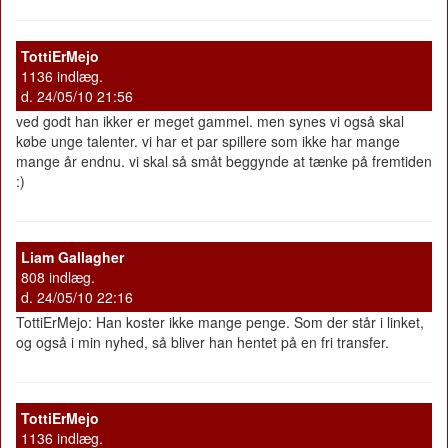
TottiErMejo
1136 indlæg.
d. 24/05/10 21:56
ved godt han ikker er meget gammel. men synes vi også skal
købe unge talenter. vi har et par spillere som ikke har mange
mange år endnu. vi skal så småt beggynde at tænke på fremtiden
:)
Liam Gallagher
808 indlæg.
d. 24/05/10 22:16
TottiErMejo: Han koster ikke mange penge. Som der står i linket,
og også i min nyhed, så bliver han hentet på en fri transfer.
TottiErMejo
1136 indlæg.