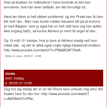
Hvis så klubben for indkluderet i hans kontrakt at den kan
annuleres, hvis han laver ballade, ser det fornuftigt ud..
Hans løn bliver jo helt sikkert problemet, og tror Prade kan få ham
lidt ned i løn.. Men man burde måske fokusere lidt på at komme
af med Bappen, som jo også har en helt vildt hyre (og han spiller
ikke engang fast!), så kunne Adriano jo nemt få noget af den..
Og 19 mål i 31 kampe, hvis jo bare at Adriano stadig ved hvor
målet står.. og der er altså også nogle rigtige klassemål imellem:
http://www.youtube.com/watch?v=PWaMQAFY2wA
[Rettet af: Jonas - 25/05/10 - 10:58]
Jonas
4091 indlæg.
d. 25/05/10 10:59
Dog tror jeg stadig der er en del Roma fans (inklusiv mig selv) der
husker ham for den her: http://www.youtube.com/watch?
v=A6EWwQYnXRw..