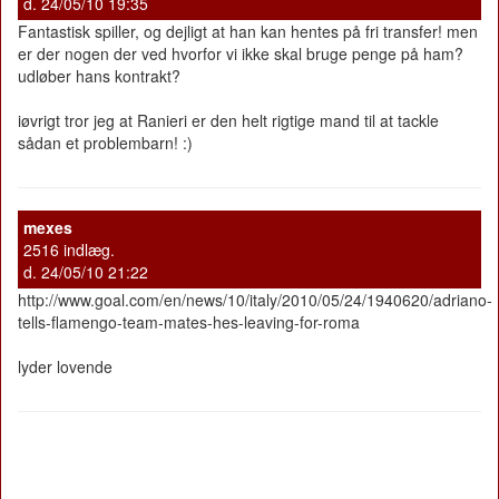
d. 24/05/10 19:35
Fantastisk spiller, og dejligt at han kan hentes på fri transfer! men
er der nogen der ved hvorfor vi ikke skal bruge penge på ham?
udløber hans kontrakt?
iøvrigt tror jeg at Ranieri er den helt rigtige mand til at tackle
sådan et problembarn! :)
mexes
2516 indlæg.
d. 24/05/10 21:22
http://www.goal.com/en/news/10/italy/2010/05/24/1940620/adriano-
tells-flamengo-team-mates-hes-leaving-for-roma
lyder lovende