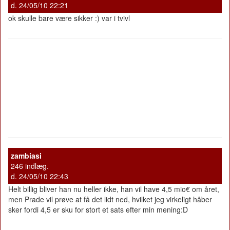
d. 24/05/10 22:21
ok skulle bare være sikker :) var i tvivl
zambiasi
246 indlæg.
d. 24/05/10 22:43
Helt billig bliver han nu heller ikke, han vil have 4,5 mio€ om året,
men Prade vil prøve at få det lidt ned, hvilket jeg virkeligt håber
sker fordi 4,5 er sku for stort et sats efter min mening:D