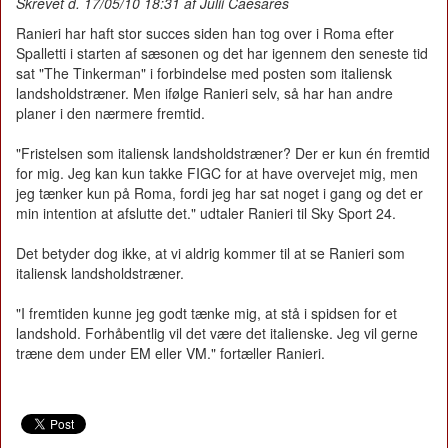
Skrevet d. 17/05/10 18:31 af Julii Caesares
Ranieri har haft stor succes siden han tog over i Roma efter
Spalletti i starten af sæsonen og det har igennem den seneste tid
sat "The Tinkerman" i forbindelse med posten som italiensk
landsholdstræner. Men ifølge Ranieri selv, så har han andre
planer i den nærmere fremtid.
"Fristelsen som italiensk landsholdstræner? Der er kun én fremtid
for mig. Jeg kan kun takke FIGC for at have overvejet mig, men
jeg tænker kun på Roma, fordi jeg har sat noget i gang og det er
min intention at afslutte det." udtaler Ranieri til Sky Sport 24.
Det betyder dog ikke, at vi aldrig kommer til at se Ranieri som
italiensk landsholdstræner.
"I fremtiden kunne jeg godt tænke mig, at stå i spidsen for et
landshold. Forhåbentlig vil det være det italienske. Jeg vil gerne
træne dem under EM eller VM." fortæller Ranieri.