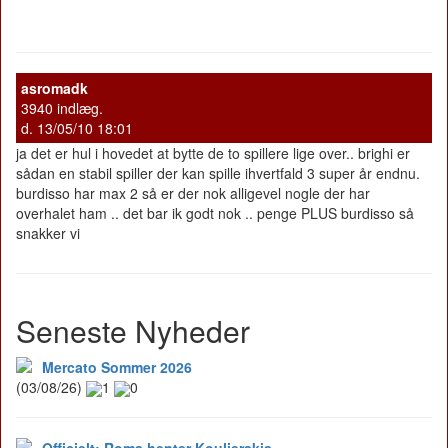
asromadk
3940 indlæg.
d. 13/05/10 18:01
ja det er hul i hovedet at bytte de to spillere lige over.. brighi er
sådan en stabil spiller der kan spille ihvertfald 3 super år endnu.
burdisso har max 2 så er der nok alligevel nogle der har
overhalet ham .. det bar ik godt nok .. penge PLUS burdisso så
snakker vi
Seneste Nyheder
Mercato Sommer 2026
(03/08/26)
1
0
Officielt: Roma henter Koulierakis