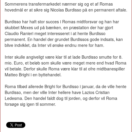
Sommerens transfermarkedet nærmer sig og et af Romas
hovedmål er at sikre sig Nicolas Burdisso på en permanent aftale.
Burdisso har haft stor succes i Romas midtforsvar og han har
skubbet Mexes ud på bænken, en præstation der har gjort
Claudio Ranieri meget interesseret i at hente Burdisso
permanent. En handel der grundet Burdissos gode indsats, kan
blive indviklet, da Inter vil ønske endnu mere for ham.
Inter skulle angiveligt være klar til at lade Burdisso smutte for 8.
mio. Euro, et beløb som skulle være meget mere end hvad Roma
vil betale. Derfor skulle Roma være klar til at ofre midtbanespiller
Matteo Brighi i en byttehandel.
Roma tilbød allerede Brighi for Burdisso i januar, da de ville hente
Burdisso, men der ville Inter hellere have Lazios Cristian
Ledesma. Den handel faldt dog til jorden, og derfor vil Roma
forsøge sig igen til sommer.