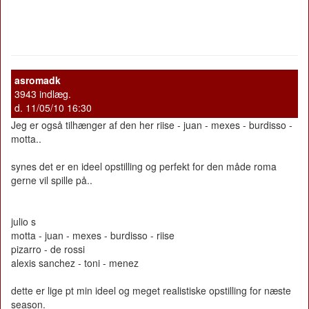
asromadk
3943 indlæg.
d. 11/05/10 16:30
Jeg er også tilhænger af den her riise - juan - mexes - burdisso -
motta..
synes det er en ideel opstilling og perfekt for den måde roma
gerne vil spille på..
julio s
motta - juan - mexes - burdisso - riise
pizarro - de rossi
alexis sanchez - toni - menez
dette er lige pt min ideel og meget realistiske opstilling for næste
season.