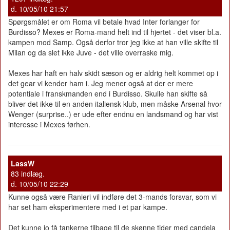
d. 10/05/10 21:57
Spørgsmålet er om Roma vil betale hvad Inter forlanger for
Burdisso? Mexes er Roma-mand helt ind til hjertet - det viser bl.a.
kampen mod Samp. Også derfor tror jeg ikke at han ville skifte til
Milan og da slet ikke Juve - det ville overraske mig.
Mexes har haft en halv skidt sæson og er aldrig helt kommet op i
det gear vi kender ham i. Jeg mener også at der er mere
potentiale i franskmanden end i Burdisso. Skulle han skifte så
bliver det ikke til en anden italiensk klub, men måske Arsenal hvor
Wenger (surprise..) er ude efter endnu en landsmand og har vist
interesse i Mexes førhen.
LassW
83 indlæg.
d. 10/05/10 22:29
Kunne også være Ranieri vil indføre det 3-mands forsvar, som vi
har set ham eksperimentere med i et par kampe.
Det kunne jo få tankerne tilbage til de skønne tider med candela