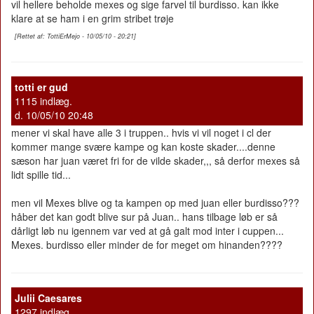
vil hellere beholde mexes og sige farvel til burdisso. kan ikke
klare at se ham i en grim stribet trøje
[Rettet af: TottiErMejo - 10/05/10 - 20:21]
totti er gud
1115 indlæg.
d. 10/05/10 20:48
mener vi skal have alle 3 i truppen.. hvis vi vil noget i cl der
kommer mange svære kampe og kan koste skader....denne
sæson har juan været fri for de vilde skader,,, så derfor mexes så
lidt spille tid...
men vil Mexes blive og ta kampen op med juan eller burdisso???
håber det kan godt blive sur på Juan.. hans tilbage løb er så
dårligt løb nu igennem var ved at gå galt mod inter i cuppen...
Mexes. burdisso eller minder de for meget om hinanden????
Julii Caesares
1297 indlæg.