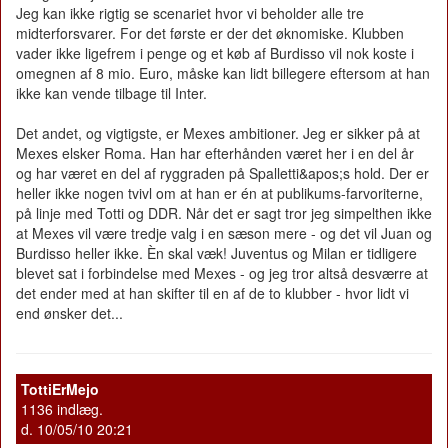
Jeg kan ikke rigtig se scenariet hvor vi beholder alle tre
midterforsvarer. For det første er der det øknomiske. Klubben
vader ikke ligefrem i penge og et køb af Burdisso vil nok koste i
omegnen af 8 mio. Euro, måske kan lidt billegere eftersom at han
ikke kan vende tilbage til Inter.
Det andet, og vigtigste, er Mexes ambitioner. Jeg er sikker på at
Mexes elsker Roma. Han har efterhånden været her i en del år
og har været en del af ryggraden på Spalletti&apos;s hold. Der er
heller ikke nogen tvivl om at han er én at publikums-farvoriterne,
på linje med Totti og DDR. Når det er sagt tror jeg simpelthen ikke
at Mexes vil være tredje valg i en sæson mere - og det vil Juan og
Burdisso heller ikke. Èn skal væk! Juventus og Milan er tidligere
blevet sat i forbindelse med Mexes - og jeg tror altså desværre at
det ender med at han skifter til en af de to klubber - hvor lidt vi
end ønsker det...
TottiErMejo
1136 indlæg.
d. 10/05/10 20:21