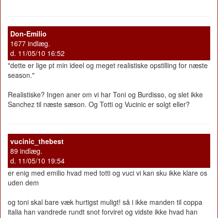
Don-Emilio
1677 indlæg.
d. 11/05/10 16:52
"dette er lige pt min ideel og meget realistiske opstilling for næste
season."
Realistiske? Ingen aner om vi har Toni og Burdisso, og slet ikke
Sanchez til næste sæson. Og Totti og Vucinic er solgt eller?
vucinic_thebest
89 indlæg.
d. 11/05/10 19:54
er enig med emilio hvad med totti og vuci vi kan sku ikke klare os
uden dem
og toni skal bare væk hurtigst muligt! så i ikke manden til coppa
italia han vandrede rundt snot forviret og vidste ikke hvad han