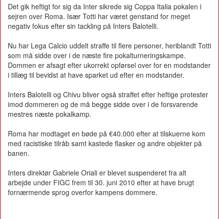
Det gik heftigt for sig da Inter sikrede sig Coppa Italia pokalen i
sejren over Roma. Især Totti har været genstand for meget
negativ fokus efter sin tackling på Inters Balotelli.
Nu har Lega Calcio uddelt straffe til flere personer, heriblandt Totti
som må sidde over i de næste fire pokalturneringskampe.
Dommen er afsagt efter ukorrekt opførsel over for en modstander
i tillæg til bevidst at have sparket ud efter en modstander.
Inters Balotelli og Chivu bliver også straffet efter heftige protester
imod dommeren og de må begge sidde over i de forsvarende
mestres næste pokalkamp.
Roma har modtaget en bøde på €40.000 efter at tilskuerne kom
med racistiske tilråb samt kastede flasker og andre objekter på
banen.
Inters direktør Gabriele Oriali er blevet suspenderet fra alt
arbejde under FIGC frem til 30. juni 2010 efter at have brugt
fornærmende sprog overfor kampens dommere.