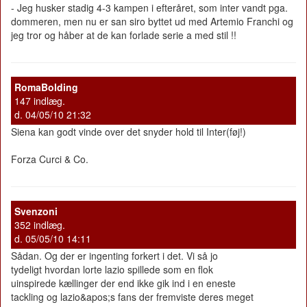
- Jeg husker stadig 4-3 kampen i efteråret, som inter vandt pga.
dommeren, men nu er san siro byttet ud med Artemio Franchi og
jeg tror og håber at de kan forlade serie a med stil !!
RomaBolding
147 indlæg.
d. 04/05/10 21:32
Siena kan godt vinde over det snyder hold til Inter(føj!)
Forza Curci & Co.
Svenzoni
352 indlæg.
d. 05/05/10 14:11
Sådan. Og der er ingenting forkert i det. Vi så jo
tydeligt hvordan lorte lazio spillede som en flok
uinspirede kællinger der end ikke gik ind i en eneste
tackling og lazio&apos;s fans der fremviste deres meget