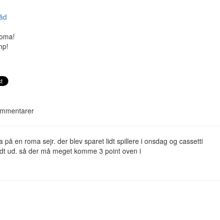
åd
oma!
mp!
mmentarer
a på en roma sejr. der blev sparet lidt spillere i onsdag og cassetti
idt ud. så der må meget komme 3 point oven i