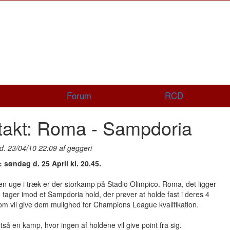
Forum
RCD
takt: Roma - Sampdoria
d. 23/04/10 22:09 af geggeri
: søndag d. 25 April kl. 20.45.
n uge i træk er der storkamp på Stadio Olimpico. Roma, det ligger
!), tager imod et Sampdoria hold, der prøver at holde fast i deres 4
om vil give dem mulighed for Champions League kvalifikation.
ltså en kamp, hvor ingen af holdene vil give point fra sig.