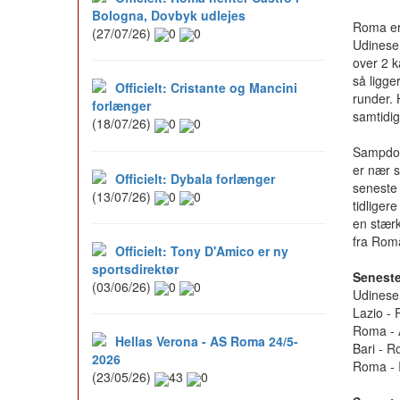
Bologna, Dovbyk udlejes
Roma er 
(27/07/26)
0
0
Udinese 
over 2 k
så ligge
Officielt: Cristante og Mancini
runder. 
forlænger
samtidi
(18/07/26)
0
0
Sampdor
er nær s
Officielt: Dybala forlænger
seneste
(13/07/26)
0
0
tidlige
en stær
fra Rom
Officielt: Tony D'Amico er ny
sportsdirektør
Senest
(03/06/26)
0
0
Udinese 
Lazio -
Roma - 
Hellas Verona - AS Roma 24/5-
Bari - 
2026
Roma - I
(23/05/26)
43
0