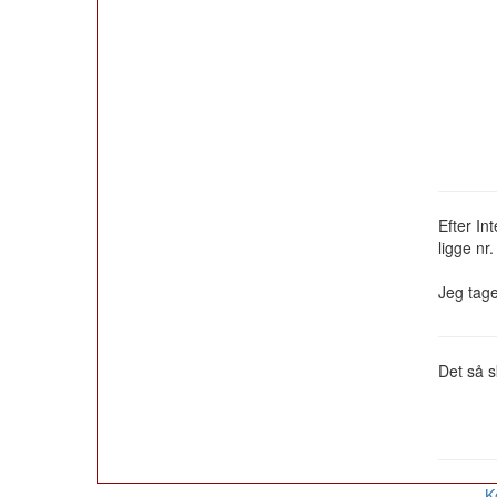
Efter In
ligge nr.
Jeg tage
Det så s
K