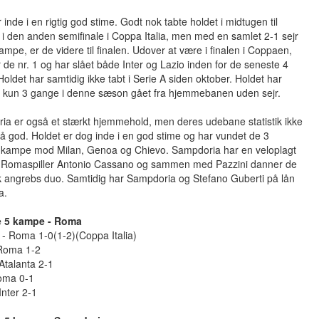
inde i en rigtig god stime. Godt nok tabte holdet i midtugen til
i den anden semifinale i Coppa Italia, men med en samlet 2-1 sejr
ampe, er de videre til finalen. Udover at være i finalen i Coppaen,
r de nr. 1 og har slået både Inter og Lazio inden for de seneste 4
Holdet har samtidig ikke tabt i Serie A siden oktober. Holdet har
g kun 3 gange i denne sæson gået fra hjemmebanen uden sejr.
ia er også et stærkt hjemmehold, men deres udebane statistik ikke
å god. Holdet er dog inde i en god stime og har vundet de 3
 kampe mod Milan, Genoa og Chievo. Sampdoria har en veloplagt
re Romaspiller Antonio Cassano og sammen med Pazzini danner de
k angrebs duo. Samtidig har Sampdoria og Stefano Guberti på lån
a.
e 5 kampe - Roma
- Roma 1-0(1-2)(Coppa Italia)
 Roma 1-2
Atalanta 2-1
Roma 0-1
nter 2-1