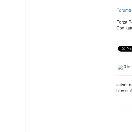
Forumtr
Forza R
God ka
3 ko
satser d
blev sm