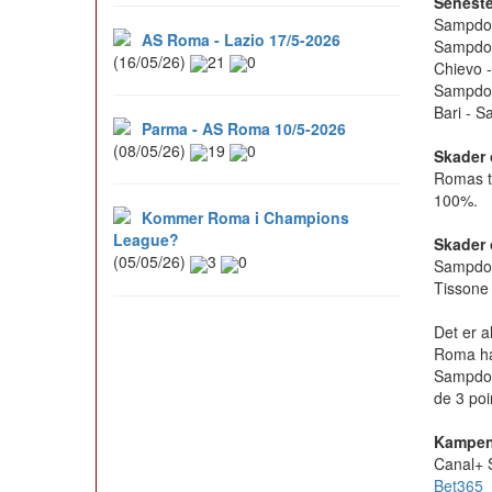
Seneste
Sampdor
AS Roma - Lazio 17/5-2026
Sampdor
(16/05/26)
21
0
Chievo 
Sampdori
Bari - S
Parma - AS Roma 10/5-2026
(08/05/26)
19
0
Skader 
Romas tr
100%.
Kommer Roma i Champions
League?
Skader 
(05/05/26)
3
0
Sampdori
Tissone
Det er a
Roma ha
Sampdori
de 3 poi
Kampen
Canal+ 
Bet365