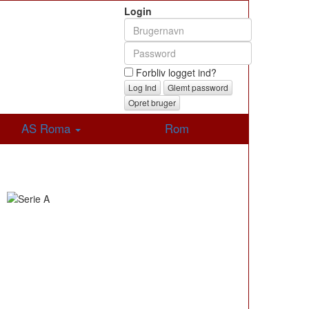
Login
Forbliv logget ind?
Glemt password
Opret bruger
AS Roma
Rom