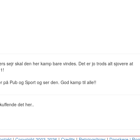
ters sejr skal den her kamp bare vindes. Det er jo trods alt sjovere at
 1!
r på Pub og Sport og ser den. God kamp til alle!!
kuffende det her..
ontakt
|
Copyright 2003-2026
|
Credits
|
Retningslinier
|
Danskere i Ro