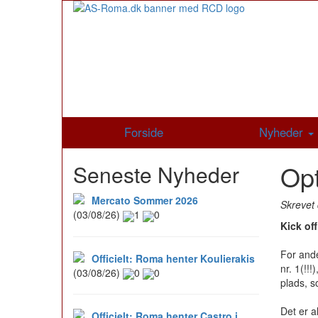
Forside
Nyheder
Op
Seneste Nyheder
Mercato Sommer 2026
Skrevet 
(03/08/26)
1
0
Kick off
For ande
Officielt: Roma henter Koulierakis
nr. 1(!!
(03/08/26)
0
0
plads, s
Det er a
Officielt: Roma henter Castro i