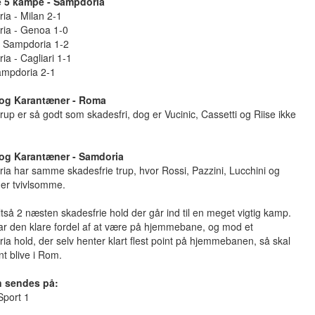
 5 kampe - Sampdoria
ia - Milan 2-1
ia - Genoa 1-0
- Sampdoria 1-2
a - Cagliari 1-1
ampdoria 2-1
og Karantæner - Roma
up er så godt som skadesfri, dog er Vucinic, Cassetti og Riise ikke
og Karantæner - Samdoria
a har samme skadesfrie trup, hvor Rossi, Pazzini, Lucchini og
 er tvivlsomme.
ltså 2 næsten skadesfrie hold der går ind til en meget vigtig kamp.
r den klare fordel af at være på hjemmebane, og mod et
a hold, der selv henter klart flest point på hjemmebanen, så skal
nt blive i Rom.
 sendes på:
Sport 1